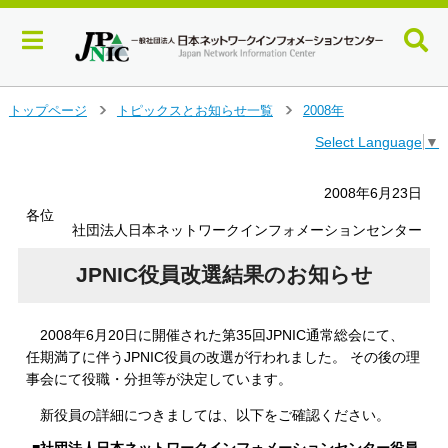
メ
トップページ
トピックスとお知らせ一覧
2008年
＞
＞
イ
Select Language
▼
ン
コ
ン
2008年6月23日
テ
各位
ン
社団法人日本ネットワークインフォメーションセンター
ツ
へ
JPNIC役員改選結果のお知らせ
ジ
ャ
ン
2008年6月20日に開催された第35回JPNIC通常総会にて、
プ
任期満了に伴うJPNIC役員の改選が行われました。 その後の理
す
事会にて役職・分担等が決定しています。
る
新役員の詳細につきましては、以下をご確認ください。