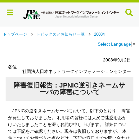
メ
トップページ
トピックスとお知らせ一覧
2008年
＞
＞
イ
Select Language
▼
ン
コ
ン
2008年9月2日
テ
各位
ン
社団法人日本ネットワークインフォメーションセンター
ツ
へ
障害復旧報告：JPNIC逆引きネームサ
ジ
ーバの障害について
ャ
ン
プ
JPNICの逆引きネームサーバにおいて、以下のとおり、 障害
す
が発生しておりました。 利用者の皆様には大変ご迷惑をおか
る
けいたしましたことを深くお詫び申し上げます。 詳細につい
ては下記をご確認ください。現在は復旧しておりますが、 本
件についてお気づきの点などは、下記の窓口までお問い合わせ