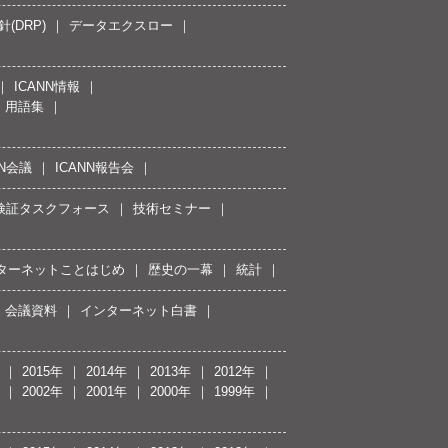
(DRP)
データエクスロー
ICANN情報
用語集
NN会議
ICANN報告会
接続検証タスクフォース
技術セミナー
ターネットことはじめ
歴史の一幕
統計
会議資料
インターネット白書
2015年
2014年
2013年
2012年
2002年
2001年
2000年
1999年