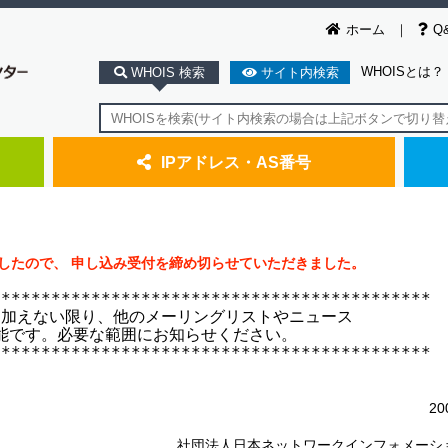
ホーム
Q
WHOISとは？
WHOIS 検索
サイト内検索
IPアドレス・AS番号
しましたので、 申し込み受付を締め切らせていただきました。
*******************************************

加えない限り、他のメーリングリストやニュース

能です。必要な範囲にお知らせください。

*******************************************

2
社団法人日本ネットワークインフォメーシ