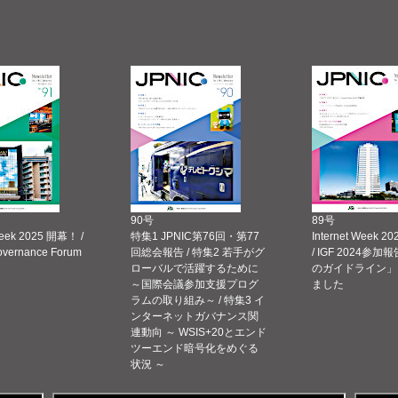
90号
89号
Week 2025 開幕！ /
特集1 JPNIC第76回・第77
Internet Week
Governance Forum
回総会報告 / 特集2 若手がグ
/ IGF 2024参加報
ローバルで活躍するために
のガイドライン」
～国際会議参加支援プログ
ました
ラムの取り組み～ / 特集3 イ
ンターネットガバナンス関
連動向 ～ WSIS+20とエンド
ツーエンド暗号化をめぐる
状況 ～