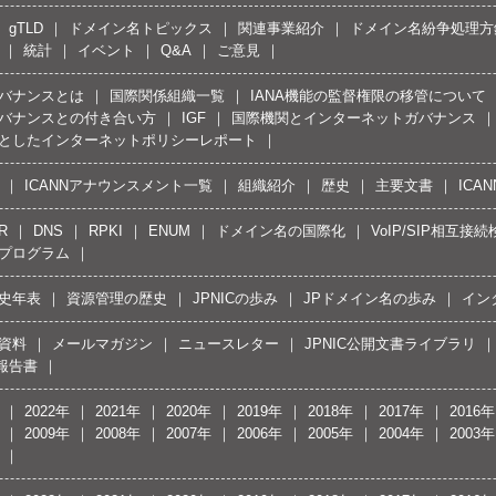
gTLD
ドメイン名トピックス
関連事業紹介
ドメイン名紛争処理方針
統計
イベント
Q&A
ご意見
バナンスとは
国際関係組織一覧
IANA機能の監督権限の移管について
バナンスとの付き合い方
IGF
国際機関とインターネットガバナンス
としたインターネットポリシーレポート
ICANNアナウンスメント一覧
組織紹介
歴史
主要文書
ICA
R
DNS
RPKI
ENUM
ドメイン名の国際化
VoIP/SIP相互
プログラム
史年表
資源管理の歴史
JPNICの歩み
JPドメイン名の歩み
イン
資料
メールマガジン
ニュースレター
JPNIC公開文書ライブラリ
報告書
2022年
2021年
2020年
2019年
2018年
2017年
2016年
2009年
2008年
2007年
2006年
2005年
2004年
2003年