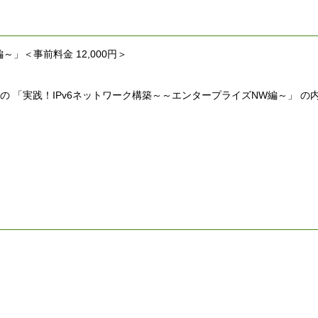
～」＜事前料金 12,000円＞
)開催の 「実践！IPv6ネットワーク構築～～エンタープライズNW編～」 