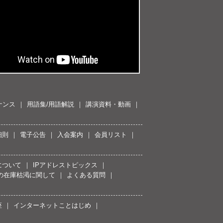
ナンス
用語集/用語解説
講演資料・動画
細則
電子公告
入会案内
会員リスト
について
IPアドレストピックス
スの在庫枯渇に関して
よくある質問
座
インターネットことはじめ