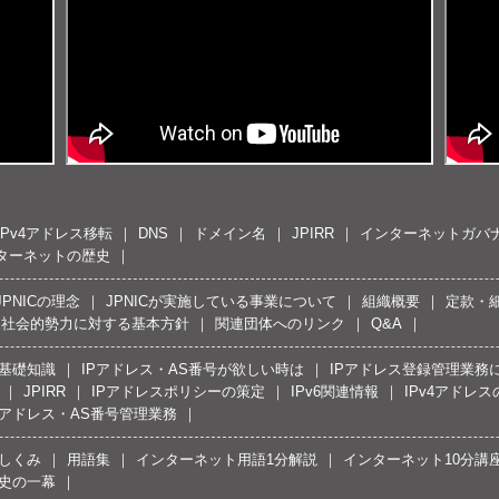
IPv4アドレス移転
DNS
ドメイン名
JPIRR
インターネットガバ
ターネットの歴史
JPNICの理念
JPNICが実施している事業について
組織概要
定款・
反社会的勢力に対する基本方針
関連団体へのリンク
Q&A
の基礎知識
IPアドレス・AS番号が欲しい時は
IPアドレス登録管理業務
JPIRR
IPアドレスポリシーの策定
IPv6関連情報
IPv4アドレ
Pアドレス・AS番号管理業務
しくみ
用語集
インターネット用語1分解説
インターネット10分講
史の一幕