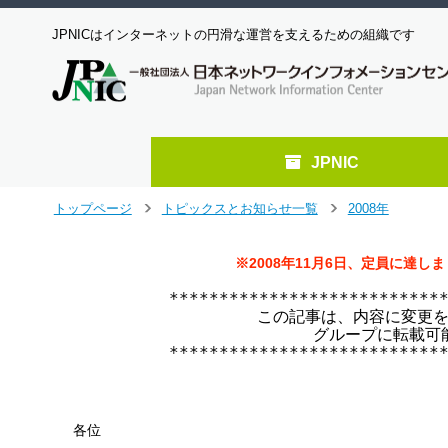
JPNICはインターネットの円滑な運営を支えるための組織です
JPNIC
メ
トップページ
トピックスとお知らせ一覧
2008年
＞
＞
イ
ン
※2008年11月6日、定員に達
コ
ン
****************************
テ
 この記事は、内容に変更を
ン
 グループに転載可
ツ
****************************
へ
ジ
ャ
ン
各位
プ