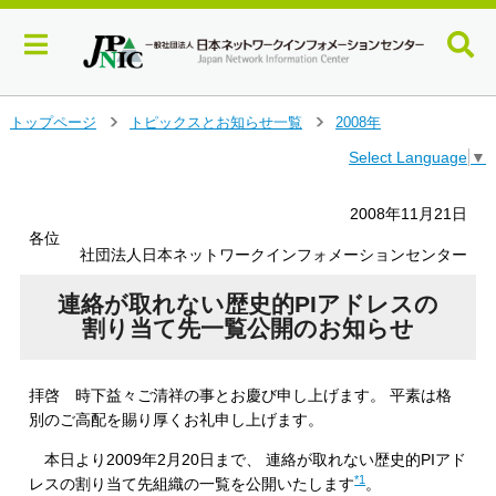
メ
トップページ
トピックスとお知らせ一覧
2008年
＞
＞
イ
Select Language
▼
ン
コ
ン
2008年11月21日
テ
各位
ン
社団法人日本ネットワークインフォメーションセンター
ツ
へ
連絡が取れない歴史的PIアドレスの
ジ
割り当て先一覧公開のお知らせ
ャ
ン
プ
拝啓 時下益々ご清祥の事とお慶び申し上げます。 平素は格
す
別のご高配を賜り厚くお礼申し上げます。
る
本日より2009年2月20日まで、 連絡が取れない歴史的PIアド
*1
レスの割り当て先組織の一覧を公開いたします
。