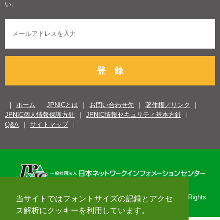
い。
登 録
ホーム
JPNICとは
お問い合わせ先
著作権／リンク
JPNIC個人情報保護方針
JPNIC情報セキュリティ基本方針
Q&A
サイトマップ
Copyright© 1996-2026 Japan Network Information Center. All Rights
当サイトではフォントサイズの記録とアクセ
Reserved.
ス解析にクッキーを利用しています。