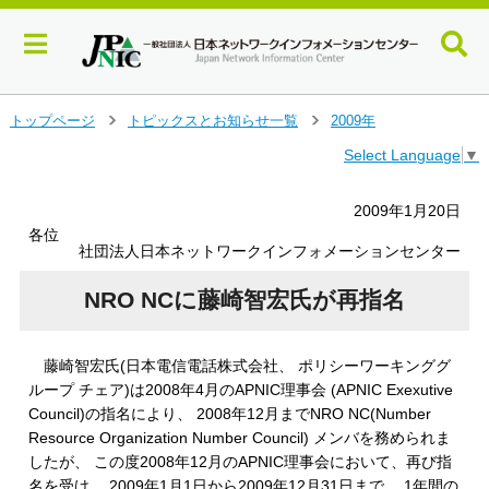
メ
トップページ
トピックスとお知らせ一覧
2009年
＞
＞
イ
Select Language
▼
ン
コ
ン
2009年1月20日
テ
各位
ン
社団法人日本ネットワークインフォメーションセンター
ツ
へ
NRO NCに藤崎智宏氏が再指名
ジ
ャ
ン
藤崎智宏氏(日本電信電話株式会社、 ポリシーワーキンググ
プ
ループ チェア)は2008年4月のAPNIC理事会 (APNIC Exexutive
す
Council)の指名により、 2008年12月までNRO NC(Number
る
Resource Organization Number Council) メンバを務められま
したが、 この度2008年12月のAPNIC理事会において、再び指
名を受け、 2009年1月1日から2009年12月31日まで、 1年間の