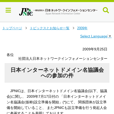
メ
トップページ
トピックスとお知らせ一覧
2009年
＞
＞
イ
Select Language
▼
ン
コ
ン
2009年9月25日
テ
各位
ン
社団法人日本ネットワークインフォメーションセンター
ツ
へ
日本インターネットドメイン名協議会
ジ
への参加の件
ャ
ン
プ
JPNICは、日本インターネットドメイン名協議会(以下、協議
す
会)に関し、 2009年7月17日付の 「日本インターネットドメイ
る
ン名協議会(仮称)設立準備を開始」(*)にて、 関係団体が設立準
備を開始していること、 またJPNICも設立準備を行う発起人会
に参画することを表明しております。