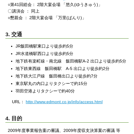
○第41回総会： 2階大宴会場 「悠久(ゆうきゅう)」
〇講演会 ： 同上
○懇親会 ： 2階大宴会場 「万里(ばんり)」
3. 交通
JR飯田橋駅東口より徒歩約5分
JR水道橋駅西口より徒歩約5分
地下鉄有楽町線・南北線 飯田橋駅A-2 出口より徒歩約5分
地下鉄東西線 飯田橋駅 A-5 出口より徒歩約2分
地下鉄大江戸線 飯田橋出口より徒歩約7分
東京駅丸の内口よりタクシーで約15分
羽田空港よりタクシーで約40分
URL：
http://www.edmont.co.jp/info/access.html
4. 目的
2009年度事業報告案の審議、2009年度収支決算案の審議 等