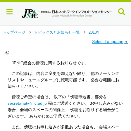
メ
トップページ
トピックスとお知らせ一覧
2010年
＞
＞
イ
Select Language
▼
ン
コ
@
ン
テ
JPNIC総会の傍聴に関するお知らせです。
ン
ツ
この記事は、内容に変更を加えない限り、 他のメーリング
へ
リストやニュースグループに転載可能です。 必要な範囲にお
ジ
知らせください。
ャ
ン
傍聴ご希望の場合は、 以下の「傍聴申込書」部分を
プ
secretariat@nic.ad.jp
宛にご返送ください。 お申し込みがない
す
場合、会場のスペースの関係上、 傍聴をお断りする場合がご
る
ざいます。 あらかじめご了承ください。
また、傍聴のお申し込みが多数あった場合も、 会場スペー