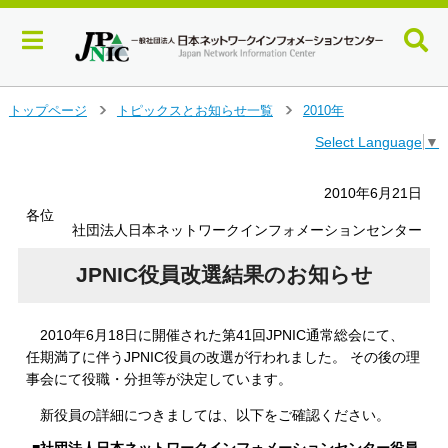
メ
トップページ
トピックスとお知らせ一覧
2010年
＞
＞
イ
Select Language
▼
ン
コ
ン
2010年6月21日
テ
各位
ン
社団法人日本ネットワークインフォメーションセンター
ツ
へ
JPNIC役員改選結果のお知らせ
ジ
ャ
ン
2010年6月18日に開催された第41回JPNIC通常総会にて、
プ
任期満了に伴うJPNIC役員の改選が行われました。 その後の理
す
事会にて役職・分担等が決定しています。
る
新役員の詳細につきましては、以下をご確認ください。