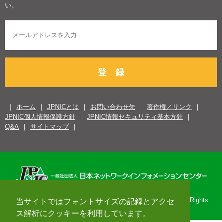
い。
登 録
ホーム
JPNICとは
お問い合わせ先
著作権／リンク
JPNIC個人情報保護方針
JPNIC情報セキュリティ基本方針
Q&A
サイトマップ
Copyright© 1996-2026 Japan Network Information Center. All Rights
当サイトではフォントサイズの記録とアクセ
Reserved.
ス解析にクッキーを利用しています。