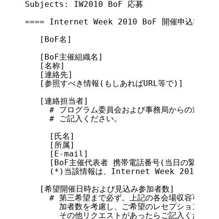
Subjects: IW2010 BoF 応募

==== Internet Week 2010 BoF 開催申込書 ===
   [BoF名]

   [BoF主催組織名]

   [名称]

   [連絡先]

   [参照すべき情報(もしあればURL等で)]

   [連絡担当者]

     # プログラム委員会および事務局からの連絡を
     # ご記入ください。

     [氏名]

     [所属]

     [E-mail]

     [BoF主催代表者 携帯電話番号(当日の緊急連絡先
     (*)当該情報は、Internet Week 2010
   [希望開催日時および見込み参加者数]

     # 第三希望まで必ず。上記の各会場収容可能人
       加者数を考慮し、ご希望のレセプションホー
       その他リクエストがあったらご記入ください。