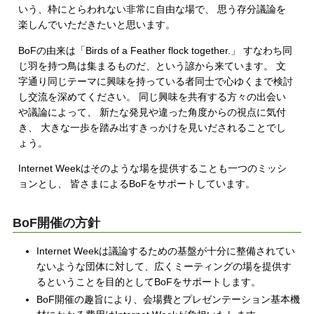
いう、枠にとらわれない非常に自由な場で、 思う存分議論を
楽しんでいただきたいと思います。
BoFの由来は「Birds of a Feather flock together.」 すなわち同
じ羽を持つ鳥は集まるものだ、という諺から来ています。 文
字通り同じテーマに興味を持っている者同士で心ゆくまで検討
し交流を深めてください。 同じ興味を共有する方々の出会い
や議論によって、 新たな発見や違った角度からの視点に気付
き、 大きな一歩を踏み出すきっかけを見いだされることでし
ょう。
Internet Weekはそのような場を提供することも一つのミッシ
ョンとし、 皆さまによるBoFをサポートしています。
BoF開催の方針
Internet Weekは議論するための基盤が十分に整備されてい
ないような団体に対して、広くミーティングの場を提供す
るということを目的としてBoFをサポートします。
BoF開催の趣旨により、会場費とプレゼンテーション基本機