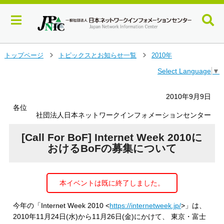
メ
トップページ
トピックスとお知らせ一覧
2010年
＞
＞
イ
Select Language
▼
ン
コ
ン
2010年9月9日
テ
各位
ン
社団法人日本ネットワークインフォメーションセンター
ツ
へ
[Call For BoF] Internet Week 2010に
ジ
おけるBoFの募集について
ャ
ン
プ
本イベントは既に終了しました。
す
る
今年の「Internet Week 2010 <
https://internetweek.jp/
>」は、
2010年11月24日(水)から11月26日(金)にかけて、 東京・富士