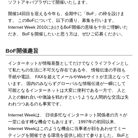
ソフトアキバプラザにて開催いたします。
開催14回目を迎える今年も、会期中に「BoF」の枠を設けま
す。 このBoFについて、以下の通り、募集を行います。
Internet Week 2010におけるBoF開催の意味を十分ご理解いた
だき、 BoFを開催したいと思う方は、ぜひご応募ください。
BoF開催趣旨
インターネットが情報基盤としてだけでなくライフラインとし
て私たちの生活に不可欠な存在である今、 情報伝達の手段も
手紙や電話、 FAXを超えてメールやWebサイトが主流となって
います。 国内のみならずグローバルな情報伝達が一瞬にして
可能となるインターネットは大変に便利である一方で、 人と
人との触れ合いや激論を戦わすというような人間的な交流は失
われつつあるのも事実です。
Internet Weekは、 日頃多忙なインターネット関係者の方々が
一堂に会す稀な機会でもあります。 1997年の初回以来、
Internet Weekはこのような機会に当事者が顔をあわせてミー
ティングを開催できる環境を提供し続けて参りました。 BoFと