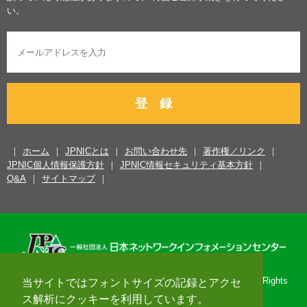
い。
登 録
ホーム
JPNICとは
お問い合わせ先
著作権／リンク
JPNIC個人情報保護方針
JPNIC情報セキュリティ基本方針
Q&A
サイトマップ
Copyright© 1996-2026 Japan Network Information Center. All Rights
当サイトではフォントサイズの記録とアクセ
Reserved.
ス解析にクッキーを利用しています。