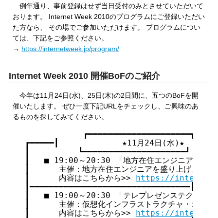
例年通り、事前登録はせず当日受付のみとさせていただいて
おります。 Internet Week 2010のプログラムにご登録いただい
た方なら、 その場でご参加いただけます。 プログラムについ
ては、下記をご参照ください。
→
https://internetweek.jp/program/
Internet Week 2010 開催BoFのご紹介
今年は11月24日(水)、25日(木)の2日間に、五つのBoFを開
催いたします。 ぜひ一度下記URLをチェックし、ご興味のあ
るものを探してみてください。
            ┏━━━━━━━━━━━━━━━━━━━━━┓

┏━━━━━┃             ★11月24日(水)★        
┃          ┗━━━━━━━━━━━━━━━━━━━━━┛      
┃   ■ 19:00～20:30 「地方在住エンジニアを盛り
┃      主催：地方在住エンジニアを盛り上げましょう！
┃      内容はこちらから>> 
https://internet
┃━━━━━━━━━━━━━━━━━━━━━━━━━━━━━━━━━┃

┃   ■ 19:00～20:30 「テレプレゼンステクノロジ
┃      主催：仮想化インフラストラクチャ・オペレー
┃      内容はこちらから>> 
https://internet