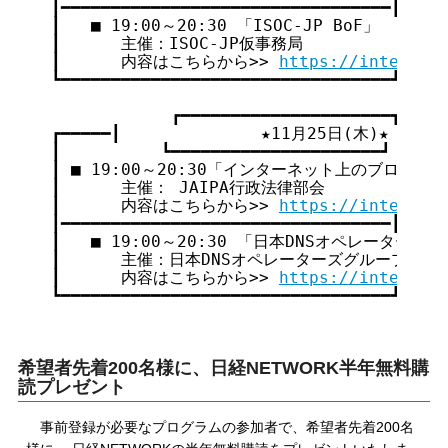
┃━━━━━━━━━━━━━━━━━━━━━━━━━━━━━━━━━┃

┃   ■ 19:00～20:30 「ISOC-JP BoF」        
┃      主催：ISOC-JP仮事務局                
┃      内容はこちらから>> 
https://internet
┗━━━━━━━━━━━━━━━━━━━━━━━━━━━━━━━━━┛

            ┏━━━━━━━━━━━━━━━━━━━━━┓

┏━━━━━┃              ★11月25日(木)★       
┃          ┗━━━━━━━━━━━━━━━━━━━━━┛      
┃ ■ 19:00～20:30「インターネット上のブロッキ
┃      主催： JAIPA行政法律部会               
┃      内容はこちらから>> 
https://internet
┃━━━━━━━━━━━━━━━━━━━━━━━━━━━━━━━━━┃

┃   ■ 19:00～20:30 「日本DNSオペレーターズグルー
┃      主催：日本DNSオペレーターズグループ        
┃      内容はこちらから>> 
https://internet
┗━━━━━━━━━━━━━━━━━━━━━━━━━━━━━━━━━┛

希望者先着200名様に、日経NETWORK半年無料購
読プレゼント
事前登録が必要なプログラムの参加者で、希望者先着200名