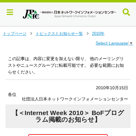
メ
トップページ
トピックスとお知らせ一覧
2010年
＞
＞
イ
Select Language
▼
ン
コ
ン
この記事は、内容に変更を加えない限り、 他のメーリングリ
テ
ストやニュースグループに転載可能です。 必要な範囲にお知
ン
らせください。
ツ
へ
ジ
2010年10月15日
ャ
各位
社団法人日本ネットワークインフォメーションセンター
ン
プ
【＜Internet Week 2010＞ BoFプログ
す
る
ラム掲載のお知らせ】