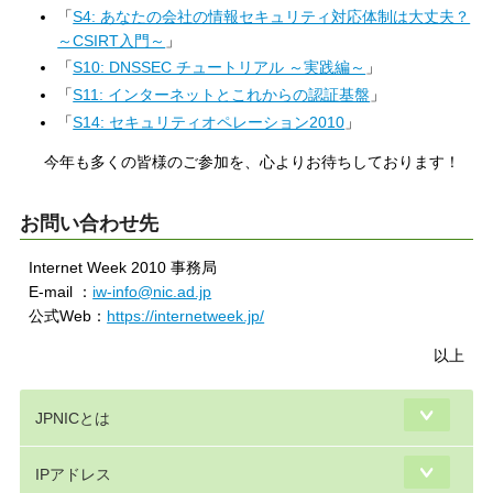
「
S4: あなたの会社の情報セキュリティ対応体制は大丈夫？
～CSIRT入門～
」
「
S10: DNSSEC チュートリアル ～実践編～
」
「
S11: インターネットとこれからの認証基盤
」
「
S14: セキュリティオペレーション2010
」
今年も多くの皆様のご参加を、心よりお待ちしております！
お問い合わせ先
Internet Week 2010 事務局
E-mail ：
iw-info@nic.ad.jp
公式Web：
https://internetweek.jp/
以上
JPNICとは
IPアドレス