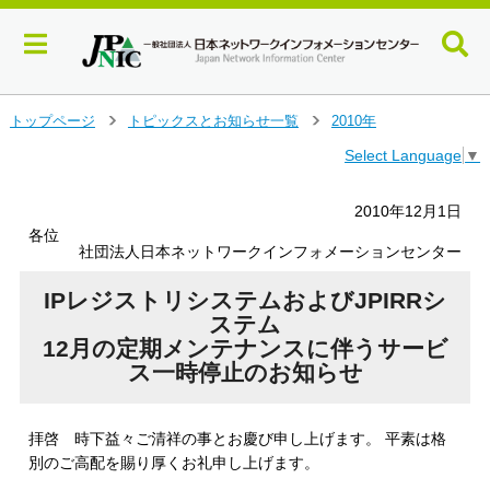
メ
トップページ
トピックスとお知らせ一覧
2010年
＞
＞
イ
Select Language
▼
ン
コ
ン
2010年12月1日
テ
各位
ン
社団法人日本ネットワークインフォメーションセンター
ツ
へ
IPレジストリシステムおよびJPIRRシ
ジ
ステム
ャ
12月の定期メンテナンスに伴うサービ
ン
ス一時停止のお知らせ
プ
す
る
拝啓 時下益々ご清祥の事とお慶び申し上げます。 平素は格
別のご高配を賜り厚くお礼申し上げます。