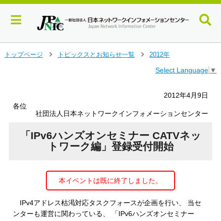
メ
トップページ
トピックスとお知らせ一覧
2012年
＞
＞
イ
Select Language
▼
ン
コ
ン
2012年4月9日
テ
各位
ン
社団法人日本ネットワークインフォメーションセンター
ツ
へ
「IPv6ハンズオンセミナー CATVネッ
ジ
トワーク編」登録受付開始
ャ
ン
プ
本イベントは既に終了しました。
す
る
IPv4アドレス枯渇対応タスクフォースが企画を行い、 当セ
ンターも運営に関わっている、 「IPv6ハンズオンセミナー