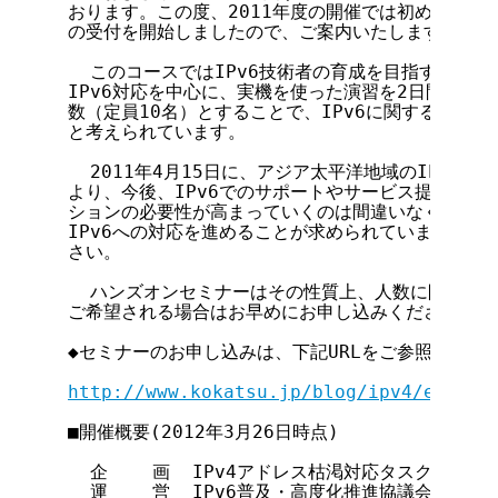
おります。この度、2011年度の開催では初めてとなる
の受付を開始しましたので、ご案内いたします。

  このコースではIPv6技術者の育成を目指すことを目的
IPv6対応を中心に、実機を使った演習を2日間続けて
数（定員10名）とすることで、IPv6に関する理解度
と考えられています。

  2011年4月15日に、アジア太平洋地域のIPv4ア
より、今後、IPv6でのサポートやサービス提供、IP
ションの必要性が高まっていくのは間違いなく、各事
IPv6への対応を進めることが求められています。こ
さい。

  ハンズオンセミナーはその性質上、人数に限りがご
ご希望される場合はお早めにお申し込みください。

◆セミナーのお申し込みは、下記URLをご参照ください
http://www.kokatsu.jp/blog/ipv4/event/
■開催概要(2012年3月26日時点)

  企    画  IPv4アドレス枯渇対応タスクフォース
  運    営  IPv6普及・高度化推進協議会
