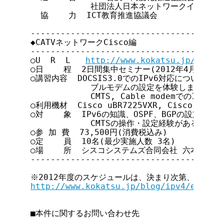
            社団法人日本ネットワークインフォ
  協    力  ICT教育推進協議会

---------------------------------------
◆CATVネットワークCisco編

---------------------------------------
○U  R  L   
http://www.kokatsu.jp/blog/
○日    程  2日間集中セミナー(2012年4月26日・2
○講習内容  DOCSIS3.0でのIPv6対応について学
            ブルモデムの設定を体験します。DOCS
            CMTS, Cable modemでのIPv6
○利用機材  Cisco uBR7225VXR, Cisco Networ
○対    象  IPv6の知識、OSPF、BGPの設定の経
            CMTSの操作・設定経験がある人

○参 加 費  73,500円(消費税込み)

○定    員  10名(最少実施人数 3名)

○場    所  シスコシステムズ合同会社 六本木オフィ
---------------------------------------
http://www.kokatsu.jp/blog/ipv4/event/
■本件に関するお問い合わせ先
