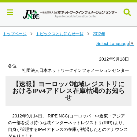
メ
トップページ
トピックスとお知らせ一覧
2012年
＞
＞
イ
Select Language
▼
ン
コ
ン
2012年9月18日
テ
各位
ン
社団法人日本ネットワークインフォメーションセンター
ツ
へ
【速報】ヨーロッパ地域レジストリに
ジ
おけるIPv4アドレス在庫枯渇のお知ら
ャ
せ
ン
プ
す
2012年9月14日、 RIPE NCC(ヨーロッパ・中近東・アジア
る
の一部を受け持つ地域インターネットレジストリ(RIR))より、
自身が管理するIPv4アドレスの在庫が枯渇したとのアナウンス
がありました。