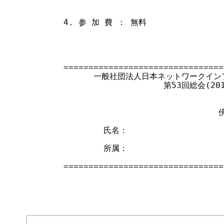
4. 参 加 費 ： 無料

                                
================================
      一般社団法人日本ネットワークイン
                    第53回総会(201
                              
        氏名：

        所属：

================================