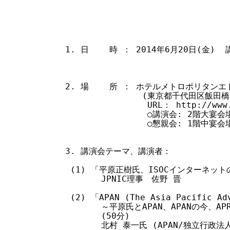
                                
1. 日    時 ： 2014年6月20日(金)  講
                               
2. 場    所 ： ホテルメトロポリタンエ
               (東京都千代田区飯田橋 3-
                URL： http://www.
                ○講演会: 2階大宴
                ○懇親会: 1階中
3. 講演会テーマ、講演者：

 (1) 「平原正樹氏、ISOCインターネットの
       JPNIC理事　佐野 晋 

 (2) 「APAN (The Asia Pacific Ad
       ～平原氏とAPAN、APANの今、APR
       (50分)

       北村 泰一氏 (APAN/独立行政法