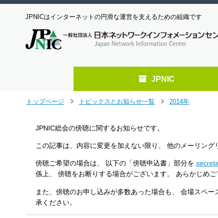
JPNICはインターネットの円滑な運営を支えるための組織です
JPNIC
メ
トップページ
トピックスとお知らせ一覧
2014年
＞
＞
イ
ン
JPNIC総会の傍聴に関するお知らせです。
コ
ン
この記事は、内容に変更を加えない限り、 他のメーリング
テ
ン
傍聴ご希望の場合は、 以下の「傍聴申込書」部分を
secreta
ツ
係上、 傍聴をお断りする場合がございます。 あらかじめ
へ
ジ
また、傍聴のお申し込みが多数あった場合も、 会場スペー
ャ
承ください。
ン
プ