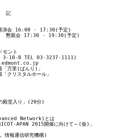
  記

演会 16:00 - 17:30(予定)

   懇親会 17:30 - 19:30(予定)

ドモント

10-8 TEL 03-3237-1111)

edmont.co.jp

会場「万里(ばんり)」 

宴会場「クリスタルホール」

殿堂入り」(20分)

vanced Network)とは 

ICOT-APAN 2015開催に向けて～(仮)」

人 情報通信研究機構)
