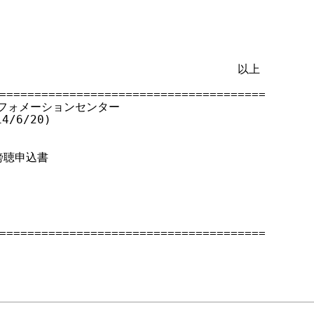
                                  以上

======================================

フォメーションセンター

4/6/20)

 傍聴申込書

======================================
