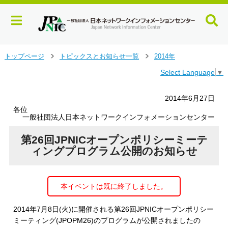
メ
トップページ
トピックスとお知らせ一覧
2014年
＞
＞
イ
Select Language
▼
ン
コ
ン
2014年6月27日
テ
各位
ン
一般社団法人日本ネットワークインフォメーションセンター
ツ
へ
第26回JPNICオープンポリシーミーテ
ジ
ィングプログラム公開のお知らせ
ャ
ン
プ
本イベントは既に終了しました。
す
る
2014年7月8日(火)に開催される第26回JPNICオープンポリシー
ミーティング(JPOPM26)のプログラムが公開されましたの