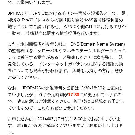
で、ご案内いたします。
JPNICより、JPNICにおけるポリシー実装状況報告として、 返
却済みIPv4アドレスからの割り振り開始やAS番号移転制度の
施行についてご説明する他、 APNICや他のRIRにおけるポリシ
ー動向、 技術動向に関する情報提供を行います。
また、米国商務省が今年3月に、 DNS(Domain Name System)
の監督権限を「グローバルなマルチステークホルダーコミュニ
ティに移管する意向がある」と発表したことに端を発し、 活
発化している、 インターネットガバナンスに関する議論の動
向についても発表が行われます。 興味をお持ちの方は、ぜひ
ご参加ください。
なお、 JPOPM26の開催時間を当初は13:30-18:30とご案内し
ていましたが、 終了予定時刻が
17:30
に変更されていますの
で、 参加の際はご注意ください。 終了後には懇親会も予定し
ていますので、こちらもぜひご参加ください。
お申し込みは、2014年7月7日(月)18:00までお受けしていま
す。 詳細は下記をご確認くださいますようお願い申し上げま
す。