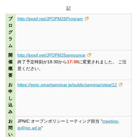
記
プ
http://jpopf.net/JPOPM26Program
ロ
グ
ラ
ム
開
http://jpopf.net/JPOPM26announce
催
終了予定時刻が18:30から
17:30
に変更されました。 ご注
概
意ください。
要
お
https://jpnic.smartseminar.jp/public/seminar/view/12
申
し
込
み
お
JPNIC オープンポリシーミーティング担当 "
meeting-
問
ip@nic.ad.jp
"
い