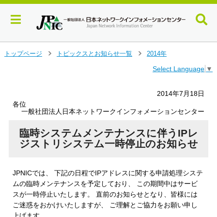
メ
トップページ
トピックスとお知らせ一覧
2014年
＞
＞
イ
Select Language
▼
ン
コ
ン
2014年7月18日
テ
各位
ン
一般社団法人日本ネットワークインフォメーションセンター
ツ
へ
臨時システムメンテナンスに伴うIPレ
ジ
ジストリシステム一時停止のお知らせ
ャ
ン
プ
JPNICでは、 下記の日程でIPアドレスに関する申請処理システ
す
ムの臨時メンテナンスを予定しており、 この期間中はサービ
る
スが一時停止いたします。 直前のお知らせとなり、皆様には
ご迷惑をおかけいたしますが、 ご理解とご協力をお願い申し
上げます。