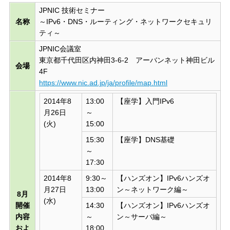
JPNIC 技術セミナー
名称
～IPv6・DNS・ルーティング・ネットワークセキュリ
ティ～
JPNIC会議室
東京都千代田区内神田3-6-2 アーバンネット神田ビル
会場
4F
https://www.nic.ad.jp/ja/profile/map.html
2014年8
13:00
【座学】入門IPv6
月26日
～
(火)
15:00
15:30
【座学】DNS基礎
～
17:30
2014年8
9:30～
【ハンズオン】IPv6ハンズオ
月27日
13:00
ン～ネットワーク編～
8月
(水)
開催
14:30
【ハンズオン】IPv6ハンズオ
内容
～
ン～サーバ編～
およ
18:00