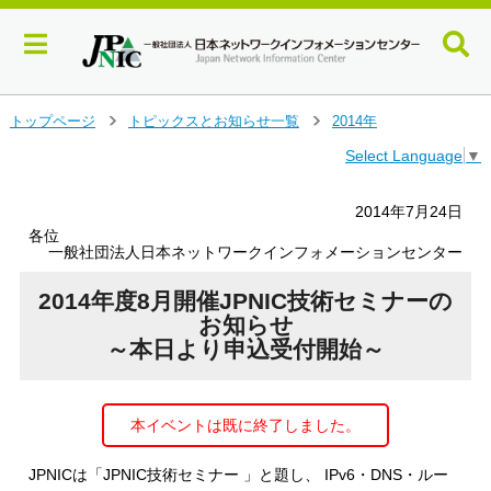
メ
トップページ
トピックスとお知らせ一覧
2014年
＞
＞
イ
Select Language
▼
ン
コ
ン
2014年7月24日
テ
各位
ン
一般社団法人日本ネットワークインフォメーションセンター
ツ
へ
2014年度8月開催JPNIC技術セミナーの
ジ
お知らせ
ャ
～本日より申込受付開始～
ン
プ
す
本イベントは既に終了しました。
る
JPNICは「JPNIC技術セミナー 」と題し、 IPv6・DNS・ルー