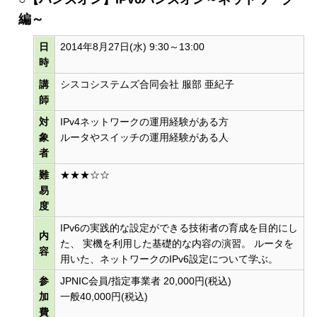
編～
日
2014年8月27日(水) 9:30～13:00
時
講
シスコシステムズ合同会社 服部 亜紀子
師
対
IPv4ネットワークの運用経験がある方
象
ルータやスイッチの運用経験がある人
者
難
★★★☆☆
易
度
IPv6の実践的な設定ができる技術者の育成を目的にし
内
た、 実機を利用した基礎的な内容の演習。 ルータを
容
用いた、ネットワークのIPv6設定について学ぶ。
参
JPNIC会員/指定事業者 20,000円(税込)
加
一般40,000円(税込)
費