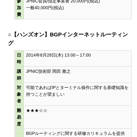
参
JPNIC会員/指定事業者 20,000円(税込)
加
一般40,000円(税込)
費
○【ハンズオン】BGPインターネットルーティン
グ
日
2014年8月28日(木) 13:00～17:00
時
講
JPNIC技術部 岡田 雅之
師
対
可能であればIPとターミナル操作に関する基礎知識を
象
持つことが望ましい
者
難
★★★☆☆
易
度
BGPルーティングに関する研修カリキュラムを提供