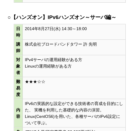
○【ハンズオン】IPv6ハンズオン～サーバ編～
日
2014年8月27日(水) 14:30～18:00
時
講
株式会社ブロードバンドタワー 許 先明
師
対
IPv4サーバの運用経験がある方
象
Linuxの運用経験がある方
者
難
★★★☆☆
易
度
IPv6の実践的な設定ができる技術者の育成を目的にし
内
た、 実機を利用した基礎的な内容の演習。
容
Linux(CentOS6)を用いた、各種サーバのIPv6設定に
ついて学ぶ。