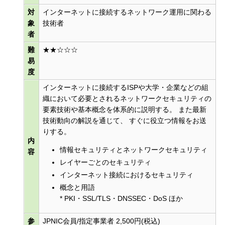
対
インターネットに接続するネットワーク運用に関わる
象
技術者
者
難
★★☆☆☆
易
度
インターネットに接続するISPや大学・企業などの組
織において必要とされるネットワークセキュリティの
要素技術や基本概念を体系的に説明する。 また最新
技術動向の解説を通じて、 すぐに役立つ情報をお送
りする。
内
情報セキュリティとネットワークセキュリティ
容
レイヤーごとのセキュリティ
インターネット接続におけるセキュリティ
概念と用語
* PKI・SSL/TLS・DNSSEC・DoS ほか
参
JPNIC会員/指定事業者 2,500円(税込)