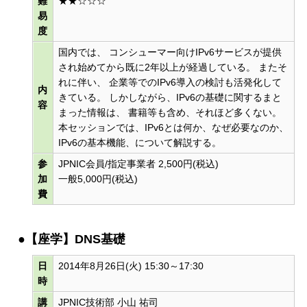
難
★★☆☆☆
易
度
国内では、 コンシューマー向けIPv6サービスが提供
され始めてから既に2年以上が経過している。 またそ
れに伴い、 企業等でのIPv6導入の検討も活発化して
内
きている。 しかしながら、IPv6の基礎に関するまと
容
まった情報は、 書籍等も含め、それほど多くない。
本セッションでは、IPv6とは何か、なぜ必要なのか、
IPv6の基本機能、について解説する。
参
JPNIC会員/指定事業者 2,500円(税込)
加
一般5,000円(税込)
費
●【座学】DNS基礎
日
2014年8月26日(火) 15:30～17:30
時
講
JPNIC技術部 小山 祐司