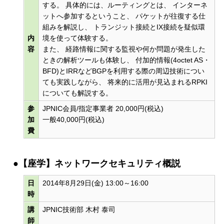
する。 具体的には、ルーティングとは、 インターネ
ットへ参加するということ、 パケットが往復する仕
組みを解説し、 トランジット接続とIX接続を疑似環
内
境を使って体験する。
容
また、 経路情報に関する監視や何か問題が発生した
ときの解析ツールも体験し、 付加的情報(4octet AS・
BFD)とIRRなどBGPを利用する際の周辺技術につい
ても実践しながら、 将来的に活用が見込まれるRPKI
についても解説する。
参
JPNIC会員/指定事業者 20,000円(税込)
加
一般40,000円(税込)
費
●【座学】ネットワークセキュリティ概説
日
2014年8月29日(金) 13:00～16:00
時
講
JPNIC技術部 木村 泰司
師