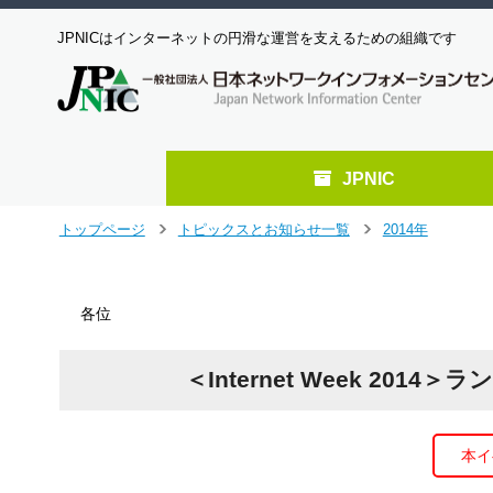
JPNICはインターネットの円滑な運営を支えるための組織です
JPNIC
メ
トップページ
トピックスとお知らせ一覧
2014年
＞
＞
イ
ン
コ
各位
ン
テ
ン
＜Internet Week 2
ツ
へ
ジ
ャ
本イ
ン
プ