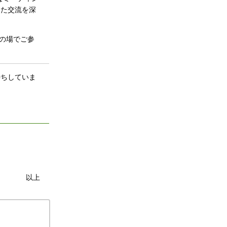
また交流を深
その場でご参
待ちしていま
以上