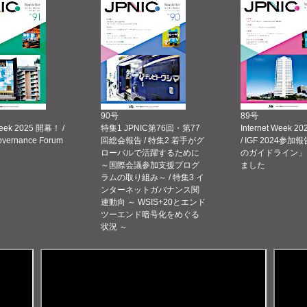
90号
89号
Week 2025 開幕！ /
特集1 JPNIC第76回・第77
Internet Week
Governance Forum
回総会報告 / 特集2 若手がグ
/ IGF 2024参加報
ローバルで活躍するために
のガイドライン」
～国際会議参加支援プログ
ました
ラムの取り組み～ / 特集3 イ
ンターネットガバナンス関
連動向 ～ WSIS+20とエンド
ツーエンド暗号化をめぐる
状況 ～