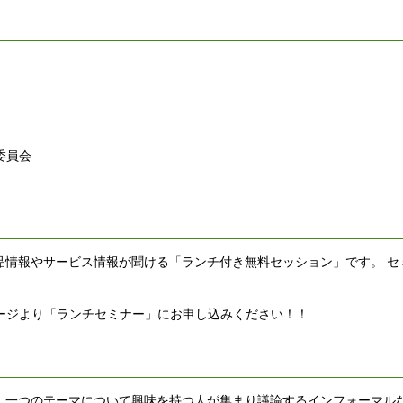
委員会
ホットな製品情報やサービス情報が聞ける「ランチ付き無料セッション」です。 
ージより「ランチセミナー」にお申し込みください！！
類は友を呼ぶ)に由来し、 一つのテーマについて興味を持つ人が集まり議論するインフォー