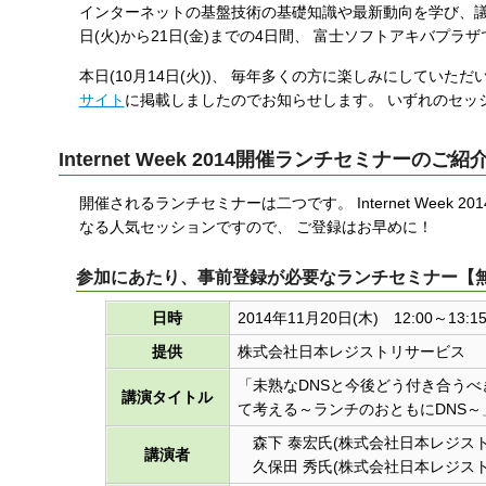
インターネットの基盤技術の基礎知識や最新動向を学び、議論し、 
す
日(火)から21日(金)までの4日間、 富士ソフトアキバプラ
る
本日(10月14日(火))、 毎年多くの方に楽しみにしてい
サイト
に掲載しましたのでお知らせします。 いずれのセッ
Internet Week 2014開催ランチセミナーのご紹
開催されるランチセミナーは二つです。 Internet Wee
なる人気セッションですので、 ご登録はお早めに！
参加にあたり、事前登録が必要なランチセミナー【
日時
2014年11月20日(木) 12:00～13:1
提供
株式会社日本レジストリサービス
「未熟なDNSと今後どう付き合うべきか―委
講演タイトル
て考える～ランチのおともにDNS～
森下 泰宏氏(株式会社日本レジスト
講演者
久保田 秀氏(株式会社日本レジスト