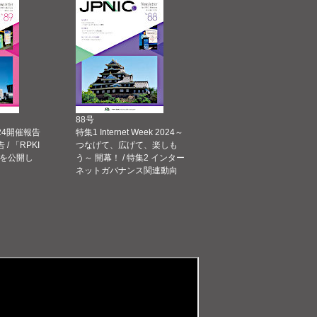
88号
 2024開催報告
特集1 Internet Week 2024～
告 / 「RPKI
つなげて、広げて、楽しも
を公開し
う～ 開幕！ / 特集2 インター
ネットガバナンス関連動向