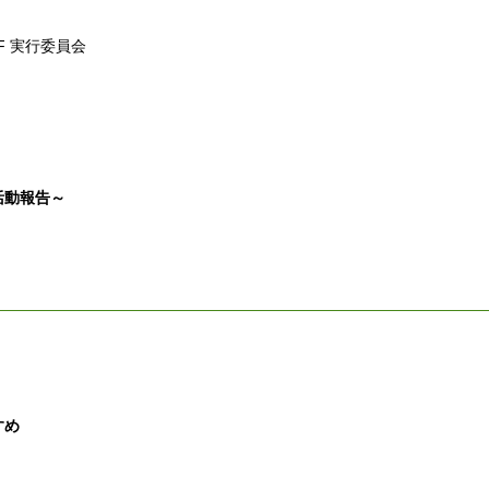
 実行委員会
n 活動報告～
すめ