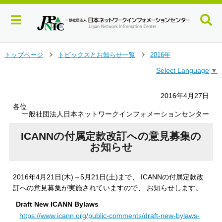
メ
トップページ
トピックスとお知らせ一覧
2016年
＞
＞
イ
Select Language
▼
ン
コ
ン
2016年4月27日
テ
各位
ン
一般社団法人日本ネットワークインフォメーションセンター
ツ
へ
ICANNの付属定款改訂への意見募集の
ジ
お知らせ
ャ
ン
プ
2016年4月21日(木)～5月21日(土)まで、 ICANNの付属定款改
す
訂への意見募集が実施されていますので、 お知らせします。
る
Draft New ICANN Bylaws
https://www.icann.org/public-comments/draft-new-bylaws-