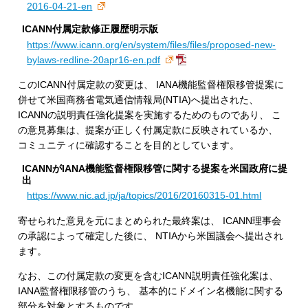
2016-04-21-en
ICANN付属定款修正履歴明示版
https://www.icann.org/en/system/files/files/proposed-new-
bylaws-redline-20apr16-en.pdf
このICANN付属定款の変更は、 IANA機能監督権限移管提案に
併せて米国商務省電気通信情報局(NTIA)へ提出された、
ICANNの説明責任強化提案を実施するためのものであり、 こ
の意見募集は、提案が正しく付属定款に反映されているか、
コミュニティに確認することを目的としています。
ICANNがIANA機能監督権限移管に関する提案を米国政府に提
出
https://www.nic.ad.jp/ja/topics/2016/20160315-01.html
寄せられた意見を元にまとめられた最終案は、 ICANN理事会
の承認によって確定した後に、 NTIAから米国議会へ提出され
ます。
なお、この付属定款の変更を含むICANN説明責任強化案は、
IANA監督権限移管のうち、 基本的にドメイン名機能に関する
部分を対象とするものです。