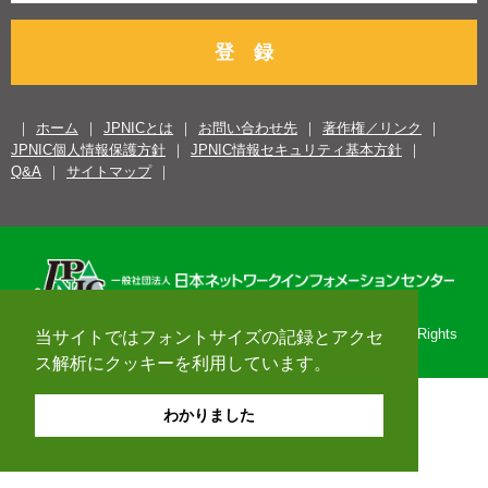
登 録
ホーム
JPNICとは
お問い合わせ先
著作権／リンク
JPNIC個人情報保護方針
JPNIC情報セキュリティ基本方針
Q&A
サイトマップ
Copyright© 1996-2026 Japan Network Information Center. All Rights
当サイトではフォントサイズの記録とアクセ
Reserved.
ス解析にクッキーを利用しています。
わかりました