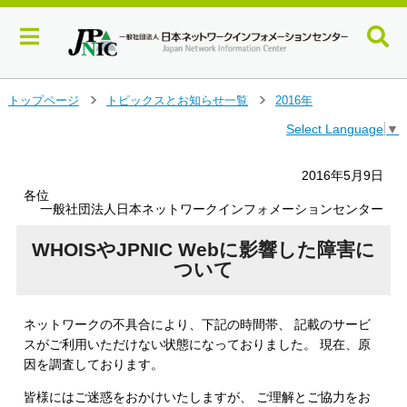
メ
トップページ
トピックスとお知らせ一覧
2016年
＞
＞
イ
Select Language
▼
ン
コ
ン
2016年5月9日
テ
各位
ン
一般社団法人日本ネットワークインフォメーションセンター
ツ
へ
WHOISやJPNIC Webに影響した障害に
ジ
ついて
ャ
ン
プ
ネットワークの不具合により、下記の時間帯、 記載のサービ
す
スがご利用いただけない状態になっておりました。 現在、原
る
因を調査しております。
皆様にはご迷惑をおかけいたしますが、 ご理解とご協力をお