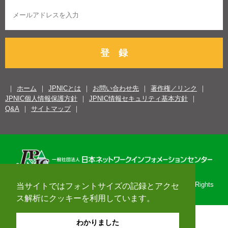
登 録
ホーム
JPNICとは
お問い合わせ先
著作権／リンク
JPNIC個人情報保護方針
JPNIC情報セキュリティ基本方針
Q&A
サイトマップ
Copyright© 1996-2026 Japan Network Information Center. All Rights
当サイトではフォントサイズの記録とアクセ
Reserved.
ス解析にクッキーを利用しています。
わかりました