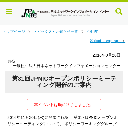
メ
トップページ
トピックスとお知らせ一覧
2016年
＞
＞
イ
Select Language
▼
ン
コ
ン
2016年9月28日
テ
各位
ン
一般社団法人日本ネットワークインフォメーションセンター
ツ
へ
第31回JPNICオープンポリシーミーテ
ジ
ィング開催のご案内
ャ
ン
プ
本イベントは既に終了しました。
す
る
2016年11月30日(水)に開催される、 第31回JPNICオープンポ
リシーミーティングについて、 ポリシーワーキンググループ