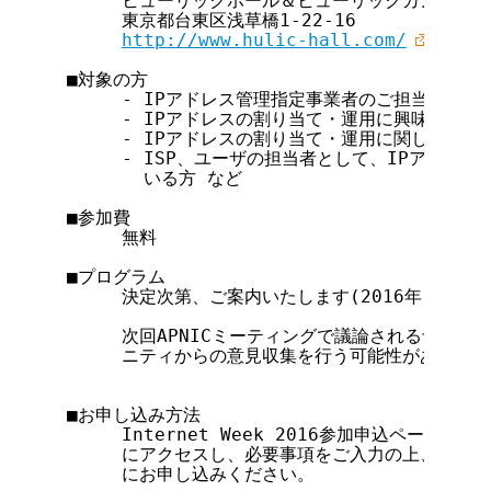
     ヒューリックホール＆ヒューリックカンファレ
     東京都台東区浅草橋1-22-16

http://www.hulic-hall.com/
■対象の方

     - IPアドレス管理指定事業者のご担当者

     - IPアドレスの割り当て・運用に興味のある方
     - IPアドレスの割り当て・運用に関してご意
     - ISP、ユーザの担当者として、IPアドレ
       いる方 など

■参加費

     無料

■プログラム

     決定次第、ご案内いたします(2016年11月上旬
     次回APNICミーティングで議論される予定が
     ニティからの意見収集を行う可能性があります
■お申し込み方法

     Internet Week 2016参加申込ページ(
htt
     にアクセスし、必要事項をご入力の上、2016年1
     にお申し込みください。
