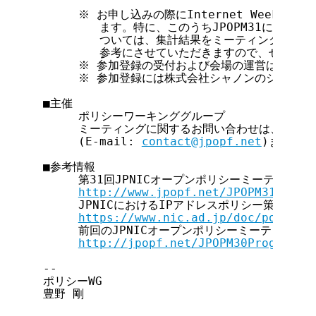
     ※ お申し込みの際にInternet Week 2
        ます。特に、このうちJPOPM31に関する
        ついては、集計結果をミーティング当日
        参考にさせていただきますので、ぜひご
     ※ 参加登録の受付および会場の運営は、JPN
     ※ 参加登録には株式会社シャノンのシステム
■主催

     ポリシーワーキンググループ

     ミーティングに関するお問い合わせは、ポリシ
     (E-mail: 
contact@jpopf.net
)までお願
■参考情報

     第31回JPNICオープンポリシーミーティング
http://www.jpopf.net/JPOPM31annou
     JPNICにおけるIPアドレスポリシー策定プロセ
https://www.nic.ad.jp/doc/policy-
     前回のJPNICオープンポリシーミーティング

http://jpopf.net/JPOPM30Program
--

ポリシーWG

豊野 剛
