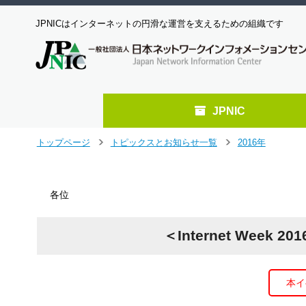
JPNICはインターネットの円滑な運営を支えるための組織です
JPNIC
メ
トップページ
トピックスとお知らせ一覧
2016年
＞
＞
イ
ン
コ
各位
ン
テ
ン
＜Internet Wee
ツ
へ
ジ
ャ
本イ
ン
プ