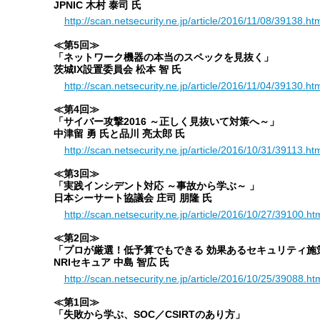
JPNIC 木村 泰司 氏
http://scan.netsecurity.ne.jp/article/2016/11/08/39138.ht
≪第5回≫
「ネットワーク機器の本当のスペックを見抜く」
茨城IX設置委員会 松本 智 氏
http://scan.netsecurity.ne.jp/article/2016/11/04/39130.ht
≪第4回≫
「サイバー攻撃2016 ～正しく見抜いて対策へ～」
中津留 勇 氏と品川 亮太郎 氏
http://scan.netsecurity.ne.jp/article/2016/10/31/39113.ht
≪第3回≫
「実践インシデント対応 ～事故から学ぶ～ 」
日本シーサート協議会 庄司 朋隆 氏
http://scan.netsecurity.ne.jp/article/2016/10/27/39100.ht
≪第2回≫
「プロが厳選！低予算でもできる 効果あるセキュリティ施
NRIセキュア 中島 智広 氏
http://scan.netsecurity.ne.jp/article/2016/10/25/39088.ht
≪第1回≫
「失敗から学ぶ、SOC／CSIRTのあり方」