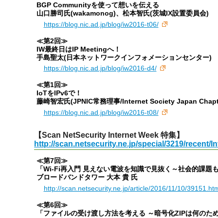
BGP Communityを使って想いを伝える
山口勝司氏(wakamonog)、松本智氏(茨城IX設置委員会)
https://blog.nic.ad.jp/blog/iw2016-t06/
≪第2回≫
IW最終日はIP Meetingへ！
手島聖太(日本ネットワークインフォメーションセンター)
https://blog.nic.ad.jp/blog/iw2016-d4/
≪第1回≫
IoTをIPv6で！
藤崎智宏氏(JPNIC常務理事/Internet Society Japan Ch
https://blog.nic.ad.jp/blog/iw2016-t08/
【Scan NetSecurity Internet Week 特集】
http://scan.netsecurity.ne.jp/special/3219/recent/
≪第7回≫
「Wi-Fi再入門 見えない電波を知識で見抜く～社会的課題
ブロードバンドタワー 大本 貴 氏
http://scan.netsecurity.ne.jp/article/2016/11/10/39151.ht
≪第6回≫
「ファイルの受け渡し方法を考える ～暗号化ZIPは何のた