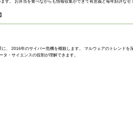
ます。 お弁当を食べながらも情報収集ができて有意義と毎年好評なセ
録】
』
に、 2016年のサイバー危機を概観します。 マルウェアのトレンドを
データ・サイエンスの役割が理解できます。
】