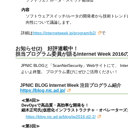
ソフトウエアルータ・スイッチ勉強会
内容
ソフトウェアスイッチ/ルータの開発者から技術トレンド
向性について議論します。
詳細は
https://internetweek.jp/program/b2/
で
お知らせ(2) 好評連載中！
担当プログラム委員が語るInternet Week 201
JPNIC BLOGと「ScanNetSecurity」Webサイトにて
よいよ終盤。 プログラム選びにぜひご活用ください！
JPNIC BLOG Internet Week 注目プログラム紹介
https://blog.nic.ad.jp/
≪第4回≫
DevOpsで高品質・高効率な開発を！
細木正司氏(仮想化インフラストラクチャ・オペレーターズグルー
https://blog.nic.ad.jp/blog/iw2016-d2-2/
≪第3回≫