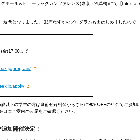
リックホール＆ヒューリックカンファレンス(東京・浅草橋)にて【Internet W
1週間となりました。 残席わずかのプログラムも出はじめましたので、
(金)17:00まで
week.jp/program/
eek.jp/apply/
。 25歳以下の学生の方は事前登録料金からさらに90%OFFの料金でご参加
詳細は本ご案内の末尾をご確認ください。
F追加開催決定！