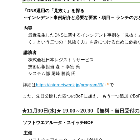
『DNS運用の「見抜く」を探る
～インシデント事例紹介と必要な要素・項目～ ランチのおと
内容
最近発生したDNSに関するインシデント事例を「見抜く
く」という二つの「見抜く力」を身につけるために必要
講演者
株式会社日本レジストリサービス
技術広報担当 森下 泰宏 氏
システム部 尾崎 勝義 氏
詳細は
https://internetweek.jp/program/l3/
で
また、先日公開した四つのBoFに加え、 もう一つ追加でB
★11月30日(水)★ 19:00～20:30 【無料・当日受付
ソフトウエアルータ・スイッチBOF
主催