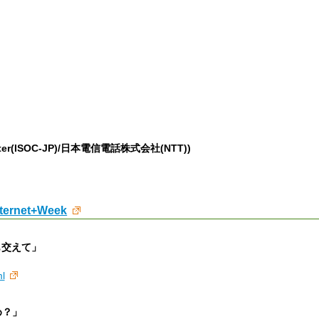
apter(ISOC-JP)/日本電信電話株式会社(NTT))
Internet+Week
も交えて」
ml
め？」