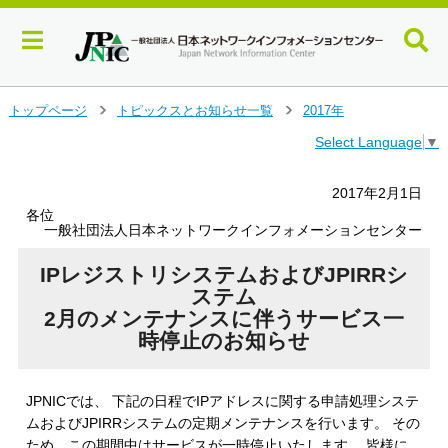
メ
トップページ
トピックスとお知らせ一覧
2017年
＞
＞
イ
Select Language
▼
ン
コ
ン
2017年2月1日
テ
各位
ン
一般社団法人日本ネットワークインフォメーションセンター
ツ
へ
IPレジストリシステムおよびJPIRRシ
ジ
ステム
ャ
2月のメンテナンスに伴うサービス一
ン
時停止のお知らせ
プ
す
る
JPNICでは、 下記の日程でIPアドレスに関する申請処理システ
ムおよびJPIRRシステムの定期メンテナンスを行います。 その
ため、この期間中はサービスが一時停止いたします。 皆様に