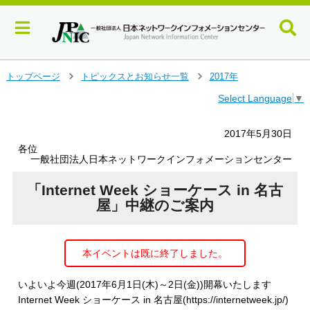
メ
トップページ
トピックスとお知らせ一覧
2017年
＞
＞
イ
Select Language
▼
ン
コ
ン
2017年5月30日
テ
各位
ン
一般社団法人日本ネットワークインフォメーションセンター
ツ
へ
「Internet Week ショーケース in 名古
ジ
屋」中継のご案内
ャ
ン
プ
本イベントは既に終了しました。
す
る
いよいよ今週(2017年6月1日(木)～2日(金))開幕いたします
Internet Week ショーケース in 名古屋(https://internetweek.jp/)