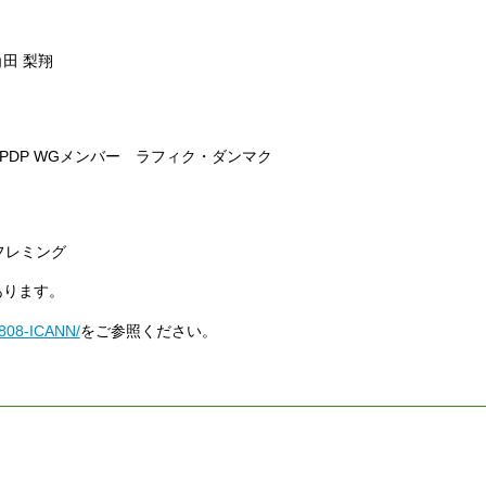
田 梨翔
ce WHOIS PDP WGメンバー ラフィク・ダンマク
フレミング
あります。
70808-ICANN/
をご参照ください。