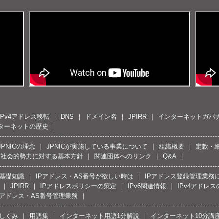
IPv4アドレス移転
DNS
ドメイン名
JPIRR
インターネットガバ
ターネットの歴史
JPNICの理念
JPNICが実施している事業について
組織概要
定款・
反社会的勢力に対する基本方針
関連団体へのリンク
Q&A
の基礎知識
IPアドレス・AS番号が欲しい時は
IPアドレス登録管理業務
JPIRR
IPアドレスポリシーの策定
IPv6関連情報
IPv4アドレ
Pアドレス・AS番号管理業務
しくみ
用語集
インターネット用語1分解説
インターネット10分講