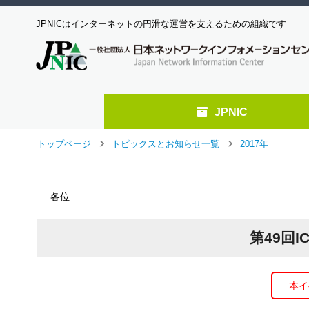
JPNICはインターネットの円滑な運営を支えるための組織です
JPNIC
メ
トップページ
トピックスとお知らせ一覧
2017年
＞
＞
イ
ン
コ
各位
ン
テ
ン
第49回
ツ
へ
ジ
ャ
本イ
ン
プ