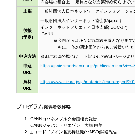
※会場の都合上、 定員となり次第締め切らせて
主催
一般社団法人日本ネットワークインフォメーションセ
一般財団法人インターネット協会(IAjapan)
インターネットソサエティ日本支部(ISOC-JP)
後援
ICANN
(予定)
※今回からはJPNICの単独主催となります
もに、 他の関連団体からもご後援いた
申込方法
参加ご希望の場合は、 下記URLのWebページより2
申込
https://jpnic.smartseminar.jp/public/seminar/view/
URL
資料
https://www.nic.ad.jp/ja/materials/icann-report/
URL
プログラム
発表者敬称略
ICANNヨハネスブルク会議概要報告
ICANNジャパン・リエゾン 大橋 由美
国コードドメイン名支持組織(ccNSO)関連報告