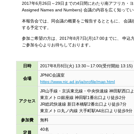
2017年6月26日～29日までの4日間にわたり南アフリカ・ヨハネスブルク
す
Assigned Names and Numbers) 会議の内容を広く
る
本報告会では、同会議の概要をご報告するとともに、 会議
する予定です。
参加ご希望の方は、2017年8月7日(月)17:00までに、
ご参加を心よりお待ちしております。
日時
2017年8月8日(火) 13:30～17:00(受付開始 13:15)
JPNIC会議室
会場
https://www.nic.ad.jp/ja/profile/map.html
JR山手線・京浜東北線・中央快速線 神田駅西口よ
東京メトロ銀座線 神田駅1番出口より徒歩2分
アクセス
JR総武快速線 新日本橋駅2番出口より徒歩7分
東京メトロ丸ノ内線 大手町駅A4出口より徒歩9分
参加費
無料
40名
定員