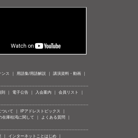
ナンス
用語集/用語解説
講演資料・動画
細則
電子公告
入会案内
会員リスト
について
IPアドレストピックス
スの在庫枯渇に関して
よくある質問
座
インターネットことはじめ