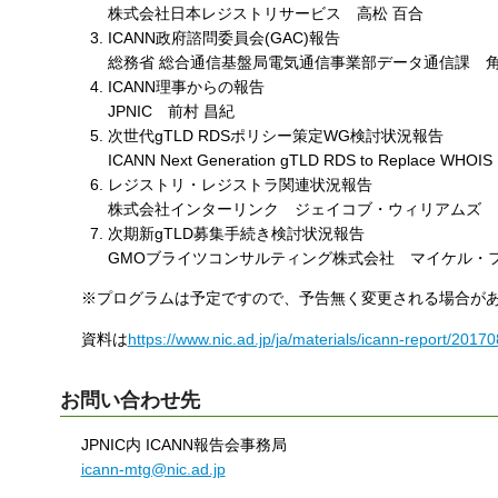
株式会社日本レジストリサービス 高松 百合
ICANN政府諮問委員会(GAC)報告
総務省 総合通信基盤局電気通信事業部データ通信課 角
ICANN理事からの報告
JPNIC 前村 昌紀
次世代gTLD RDSポリシー策定WG検討状況報告
ICANN Next Generation gTLD RDS to Repla
レジストリ・レジストラ関連状況報告
株式会社インターリンク ジェイコブ・ウィリアムズ
次期新gTLD募集手続き検討状況報告
GMOブライツコンサルティング株式会社 マイケル・
※プログラムは予定ですので、予告無く変更される場合が
資料は
https://www.nic.ad.jp/ja/materials/icann-report/201
お問い合わせ先
JPNIC内 ICANN報告会事務局
icann-mtg@nic.ad.jp