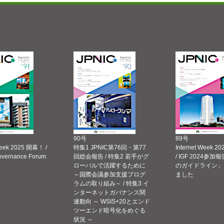
90号
89号
Week 2025 開幕！ /
特集1 JPNIC第76回・第77
Internet Week
Governance Forum
回総会報告 / 特集2 若手がグ
/ IGF 2024参加報
ローバルで活躍するために
のガイドライン」
～国際会議参加支援プログ
ました
ラムの取り組み～ / 特集3 イ
ンターネットガバナンス関
連動向 ～ WSIS+20とエンド
ツーエンド暗号化をめぐる
状況 ～