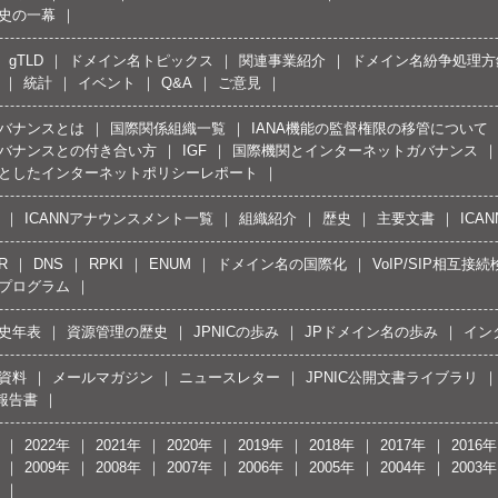
史の一幕
gTLD
ドメイン名トピックス
関連事業紹介
ドメイン名紛争処理方針
統計
イベント
Q&A
ご意見
バナンスとは
国際関係組織一覧
IANA機能の監督権限の移管について
バナンスとの付き合い方
IGF
国際機関とインターネットガバナンス
としたインターネットポリシーレポート
ICANNアナウンスメント一覧
組織紹介
歴史
主要文書
ICA
R
DNS
RPKI
ENUM
ドメイン名の国際化
VoIP/SIP相互
プログラム
史年表
資源管理の歴史
JPNICの歩み
JPドメイン名の歩み
イン
資料
メールマガジン
ニュースレター
JPNIC公開文書ライブラリ
報告書
2022年
2021年
2020年
2019年
2018年
2017年
2016年
2009年
2008年
2007年
2006年
2005年
2004年
2003年