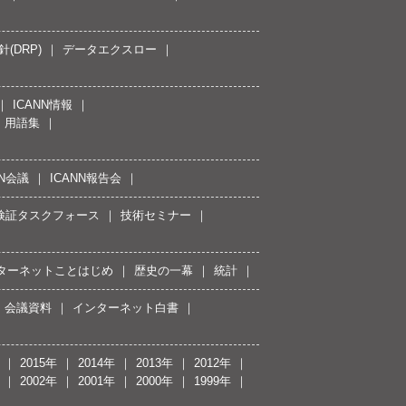
(DRP)
データエクスロー
ICANN情報
用語集
NN会議
ICANN報告会
接続検証タスクフォース
技術セミナー
ターネットことはじめ
歴史の一幕
統計
会議資料
インターネット白書
2015年
2014年
2013年
2012年
2002年
2001年
2000年
1999年