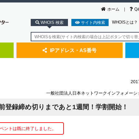
ホーム
Q
WHOISとは？
WHOIS 検索
サイト内検索
IPアドレス・AS番号
20
一般社団法人日本ネットワークインフォメーシ
2017＞事前登録締め切りまであと1週間！学割開始！
ベントは既に終了しました。