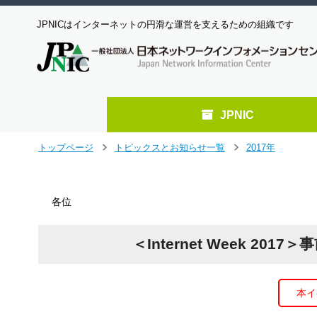
JPNICはインターネットの円滑な運営を支えるための組織です
JPNIC
メ
トップページ
トピックスとお知らせ一覧
2017年
＞
＞
イ
ン
コ
各位
ン
テ
ン
＜Internet Week 
ツ
へ
ジ
ャ
本イ
ン
プ