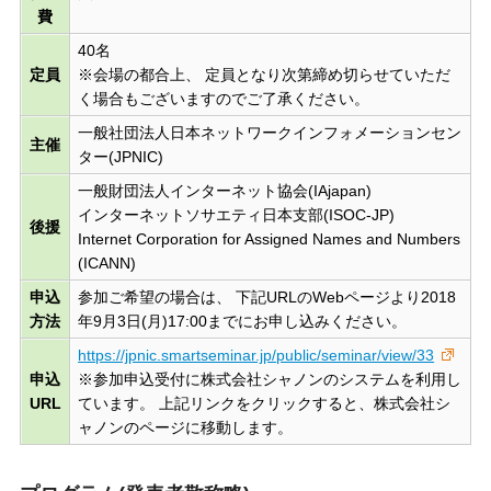
費
40名
定員
※会場の都合上、 定員となり次第締め切らせていただ
く場合もございますのでご了承ください。
一般社団法人日本ネットワークインフォメーションセン
主催
ター(JPNIC)
一般財団法人インターネット協会(IAjapan)
インターネットソサエティ日本支部(ISOC-JP)
後援
Internet Corporation for Assigned Names and Numbers
(ICANN)
申込
参加ご希望の場合は、 下記URLのWebページより2018
方法
年9月3日(月)17:00までにお申し込みください。
https://jpnic.smartseminar.jp/public/seminar/view/33
申込
※参加申込受付に株式会社シャノンのシステムを利用し
URL
ています。 上記リンクをクリックすると、株式会社シ
ャノンのページに移動します。