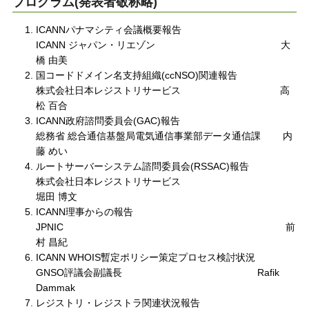
プログラム(発表者敬称略)
ICANNパナマシティ会議概要報告
ICANN ジャパン・リエゾン 大
橋 由美
国コードドメイン名支持組織(ccNSO)関連報告
株式会社日本レジストリサービス 高
松 百合
ICANN政府諮問委員会(GAC)報告
総務省 総合通信基盤局電気通信事業部データ通信課 内
藤 めい
ルートサーバーシステム諮問委員会(RSSAC)報告
株式会社日本レジストリサービス
堀田 博文
ICANN理事からの報告
JPNIC 前
村 昌紀
ICANN WHOIS暫定ポリシー策定プロセス検討状況
GNSO評議会副議長 Rafik
Dammak
レジストリ・レジストラ関連状況報告