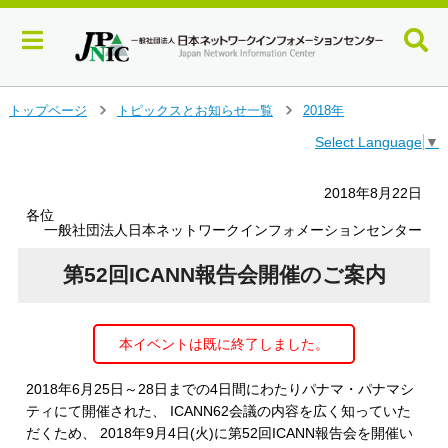
メ
トップページ
トピックスとお知らせ一覧
2018年
＞
＞
イ
Select Language
▼
ン
コ
ン
2018年8月22日
テ
各位
ン
一般社団法人日本ネットワークインフォメーションセンター
ツ
へ
第52回ICANN報告会開催のご案内
ジ
ャ
ン
本イベントは既に終了しました。
プ
す
る
2018年6月25日～28日までの4日間にわたりパナマ・パナマシ
ティにて開催された、 ICANN62会議の内容を広く知っていた
だくため、 2018年9月4日(火)に第52回ICANN報告会を開催い