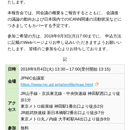
たします。
本報告会では、同会議の概要をご報告するとともに、 会議後
の議論の動向および日本国内でのICANN関連の活動状況などに
つきましてもカバーする予定です。
参加ご希望の方は、2018年9月3日(月)17:00までに、 申込方法
に記載のWebページよりお申し込みいただきますようお願いい
たします。 皆様のご参加を心よりお待ちしております。
記
日時
2018年9月4日(火) 13:30～17:00(受付開始 13:15)
JPNIC会議室
会場
https://www.nic.ad.jp/ja/profile/map.html
JR山手線・京浜東北線・中央快速線 神田駅西口より徒
歩1分
アク
東京メトロ銀座線 神田駅1番出口より徒歩2分
セス
JR総武快速線 新日本橋駅2番出口より徒歩7分
東京メトロ丸ノ内線 大手町駅A4出口より徒歩9分
参加
無料