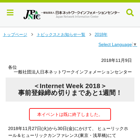
メ
トップページ
トピックスとお知らせ一覧
2018年
＞
＞
イ
Select Language
▼
ン
コ
ン
2018年11月9日
テ
各位
ン
一般社団法人日本ネットワークインフォメーションセンター
ツ
へ
＜Internet Week 2018＞
ジ
事前登録締め切りまであと1週間！
ャ
ン
プ
本イベントは既に終了しました。
す
る
2018年11月27日(火)から30日(金)にかけて、 ヒューリックホ
ール＆ヒューリックカンファレンス(東京・浅草橋)にて