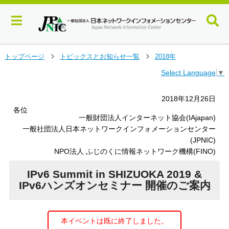
メ
トップページ
トピックスとお知らせ一覧
2018年
＞
＞
イ
Select Language
▼
ン
コ
ン
2018年12月26日
テ
各位
ン
一般財団法人インターネット協会(IAjapan)
ツ
一般社団法人日本ネットワークインフォメーションセンター
へ
(JPNIC)
ジ
NPO法人 ふじのくに情報ネットワーク機構(FINO)
ャ
ン
IPv6 Summit in SHIZUOKA 2019 &
プ
IPv6ハンズオンセミナー 開催のご案内
す
る
本イベントは既に終了しました。