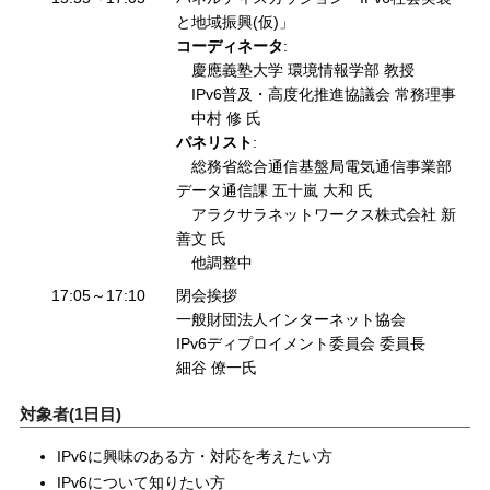
と地域振興(仮)」
コーディネータ
:
慶應義塾大学 環境情報学部 教授
IPv6普及・高度化推進協議会 常務理事
中村 修 氏
パネリスト
:
総務省総合通信基盤局電気通信事業部
データ通信課 五十嵐 大和 氏
アラクサラネットワークス株式会社 新
善文 氏
他調整中
17:05～17:10
閉会挨拶
一般財団法人インターネット協会
IPv6ディプロイメント委員会 委員長
細谷 僚一氏
対象者(1日目)
IPv6に興味のある方・対応を考えたい方
IPv6について知りたい方