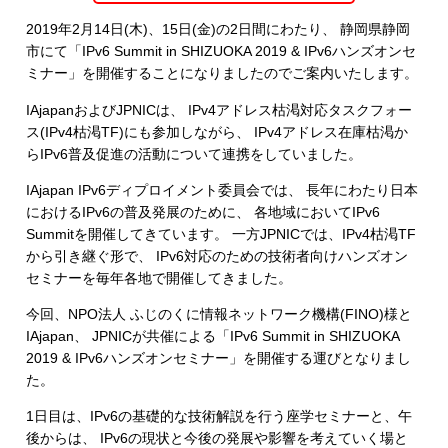
2019年2月14日(木)、15日(金)の2日間にわたり、 静岡県静岡
市にて「IPv6 Summit in SHIZUOKA 2019 & IPv6ハンズオンセ
ミナー」を開催することになりましたのでご案内いたします。
IAjapanおよびJPNICは、 IPv4アドレス枯渇対応タスクフォー
ス(IPv4枯渇TF)にも参加しながら、 IPv4アドレス在庫枯渇か
らIPv6普及促進の活動について連携をしていました。
IAjapan IPv6ディプロイメント委員会では、 長年にわたり日本
におけるIPv6の普及発展のために、 各地域においてIPv6
Summitを開催してきています。 一方JPNICでは、IPv4枯渇TF
から引き継ぐ形で、 IPv6対応のための技術者向けハンズオン
セミナーを毎年各地で開催してきました。
今回、NPO法人 ふじのくに情報ネットワーク機構(FINO)様と
IAjapan、 JPNICが共催による「IPv6 Summit in SHIZUOKA
2019 & IPv6ハンズオンセミナー」を開催する運びとなりまし
た。
1日目は、IPv6の基礎的な技術解説を行う座学セミナーと、午
後からは、 IPv6の現状と今後の発展や影響を考えていく場と