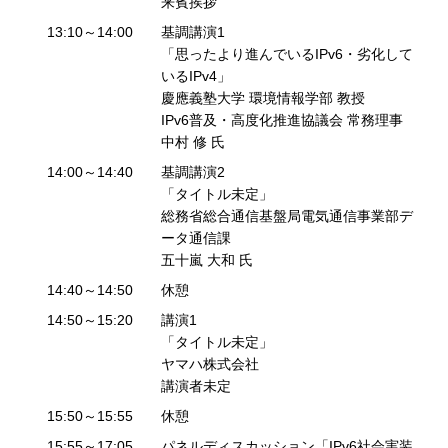
来賓挨拶
13:10～14:00
基調講演1
「思ったより進んでいるIPv6・劣化して
いるIPv4」
慶應義塾大学 環境情報学部 教授
IPv6普及・高度化推進協議会 常務理事
中村 修 氏
14:00～14:40
基調講演2
「タイトル未定」
総務省総合通信基盤局電気通信事業部デ
ータ通信課
五十嵐 大和 氏
14:40～14:50
休憩
14:50～15:20
講演1
「タイトル未定」
ヤマハ株式会社
講演者未定
15:50～15:55
休憩
15:55～17:05
パネルディスカッション「IPv6社会実装