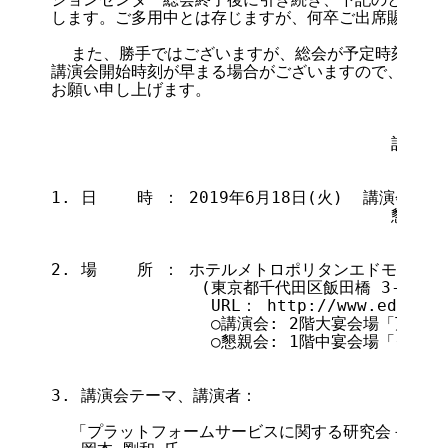
します。ご多用中とは存じますが、何卒ご出席賜りたく
  また、勝手ではございますが、総会が予定時刻より早
講演会開始時刻が早まる場合がございますので、予めご
お願い申し上げます。

                                  記

1. 日    時 ： 2019年6月18日(火)  講演会 15:3
                                  懇親会 
2. 場    所 ： ホテルメトロポリタンエドモント

               (東京都千代田区飯田橋 3-10-8 TE
                URL： http://www.edmont.c
                ○講演会: 2階大宴会場「万里(
                ○懇親会: 1階中宴会場「クリ
3. 講演会テーマ、講演者：

  「プラットフォームサービスに関する研究会－中間報