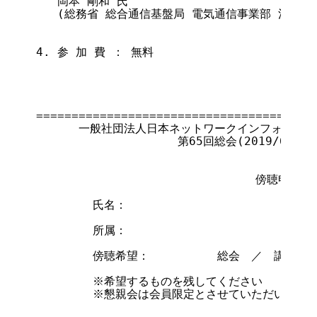
   岡本 剛和 氏

   (総務省 総合通信基盤局 電気通信事業部 消費者行
4. 参 加 費 ： 無料

                                       
========================================
      一般社団法人日本ネットワークインフォメーシ
                    第65回総会(2019/6/18)

                               傍聴申込書

        氏名：

        所属：

        傍聴希望：　　　　　　総会　／　講演会

        ※希望するものを残してください

        ※懇親会は会員限定とさせていただいており