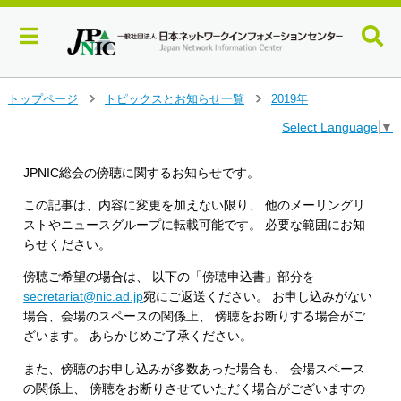
メ
トップページ
トピックスとお知らせ一覧
2019年
＞
＞
イ
Select Language
▼
ン
コ
ン
JPNIC総会の傍聴に関するお知らせです。
テ
ン
この記事は、内容に変更を加えない限り、 他のメーリングリ
ツ
ストやニュースグループに転載可能です。 必要な範囲にお知
へ
らせください。
ジ
ャ
傍聴ご希望の場合は、 以下の「傍聴申込書」部分を
ン
secretariat@nic.ad.jp
宛にご返送ください。 お申し込みがない
プ
場合、会場のスペースの関係上、 傍聴をお断りする場合がご
す
ざいます。 あらかじめご了承ください。
る
また、傍聴のお申し込みが多数あった場合も、 会場スペース
の関係上、 傍聴をお断りさせていただく場合がございますの