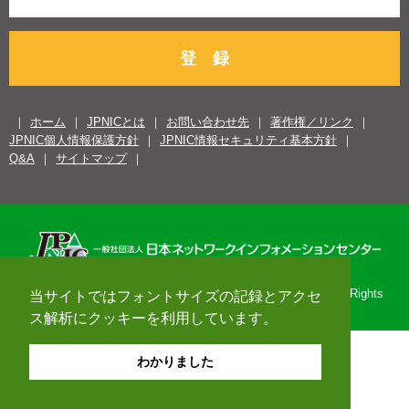
登 録
ホーム
JPNICとは
お問い合わせ先
著作権／リンク
JPNIC個人情報保護方針
JPNIC情報セキュリティ基本方針
Q&A
サイトマップ
Copyright© 1996-2026 Japan Network Information Center. All Rights
当サイトではフォントサイズの記録とアクセ
Reserved.
ス解析にクッキーを利用しています。
わかりました