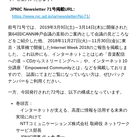
JPNIC Newsletter 71号掲載URL:
https://www.nic.ad.jp/ja/newsletter/No71/
前号71号では、 2019年3月9日(土)～3月14日(木)に開催された
第64回ICANN神戸会議の直前のご案内として会議の見どころな
どをご紹介した他、 2018年11月27日(火)～11月30日(金)に東
京・浅草橋で開催したInternet Week 2018のご報告を掲載しま
した。 これ以外にも、インターネットことはじめ「音楽配信
への道 ～CDからストリーミングへ～」や、インターネット10
分講座「Empowered Communityとは」などを掲載しておりま
すので、 誌面にてまだご覧になっていない方は、ぜひバック
ナンバーをご利用ください。
一方、今回発行された72号は、以下の構成となっています。
巻頭言：
インターネットが支える、高度に情報を活用する未来の
実現に向けて
NTTコミュニケーションズ株式会社 取締役 ネットワーク
サービス部長
JPNIC理事 佐々倉 秀一