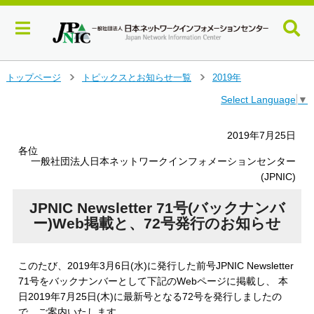
メ
トップページ
トピックスとお知らせ一覧
2019年
＞
＞
イ
Select Language
▼
ン
コ
ン
2019年7月25日
テ
各位
ン
一般社団法人日本ネットワークインフォメーションセンター
ツ
(JPNIC)
へ
ジ
JPNIC Newsletter 71号(バックナンバ
ャ
ー)Web掲載と、72号発行のお知らせ
ン
プ
す
このたび、2019年3月6日(水)に発行した前号JPNIC Newsletter
る
71号をバックナンバーとして下記のWebページに掲載し、 本
日2019年7月25日(木)に最新号となる72号を発行しましたの
で、ご案内いたします。