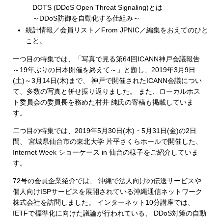
DOTS (DDoS Open Threat Signaling)とは
～DDoS防御を自動化する仕組み～
統計情報／会員リスト／From JPNIC／編集をおえてのひと
こと。
一つ目の特集では、「写真で見る第64回ICANN神戸会議報告
～19年ぶりの日本開催を終えて～」と題し、2019年3月9日
(土)～3月14日(木)まで、 神戸で開催されたICANN会議につい
て、多数の写真と併せ振り返りました。 また、ローカルホス
ト委員会の委員長を務めた村井 純氏の寄稿も掲載していま
す。
二つ目の特集では、2019年5月30日(木)・5月31日(金)の2日
間、 宮城県仙台市の東北大学 片平さくらホールで開催した、
Internet Week ショーケース in 仙台の様子をご紹介していま
す。
72号の会員企業紹介では、 沖縄で法人向けの伝送サービスや
個人向けISPサービスを展開されている沖縄通信ネットワーク
株式会社を訪問しました。 インターネット10分講座では、
IETFで標準化に向けた議論が行われている、 DDoS対策の自動