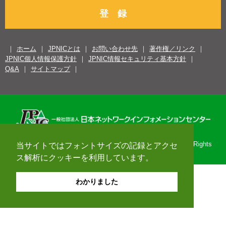
登 録
ホーム
JPNICとは
お問い合わせ先
著作権／リンク
JPNIC個人情報保護方針
JPNIC情報セキュリティ基本方針
Q&A
サイトマップ
Copyright© 1996-2026 Japan Network Information Center. All Rights
当サイトではフォントサイズの記録とアクセ
Reserved.
ス解析にクッキーを利用しています。
わかりました