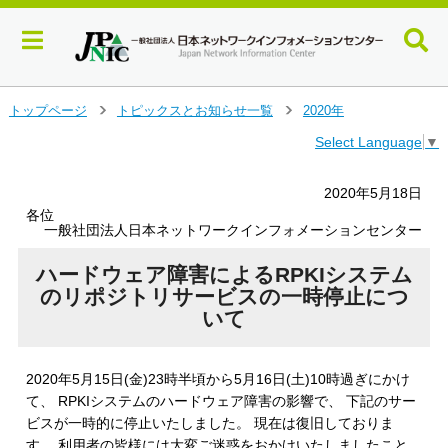
メ
トップページ
トピックスとお知らせ一覧
2020年
＞
＞
イ
Select Language
▼
ン
コ
ン
2020年5月18日
テ
各位
ン
一般社団法人日本ネットワークインフォメーションセンター
ツ
へ
ハードウェア障害によるRPKIシステム
ジ
のリポジトリサービスの一時停止につ
ャ
いて
ン
プ
す
2020年5月15日(金)23時半頃から5月16日(土)10時過ぎにかけ
る
て、 RPKIシステムのハードウェア障害の影響で、 下記のサー
ビスが一時的に停止いたしました。 現在は復旧しておりま
す。 利用者の皆様には大変ご迷惑をおかけいたしましたこと