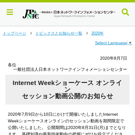
メ
トップページ
トピックスとお知らせ一覧
2020年
＞
＞
イ
Select Language
▼
ン
コ
ン
2020年8月7日
テ
各位
ン
一般社団法人日本ネットワークインフォメーションセンター
ツ
へ
Internet Weekショーケース オンライ
ジ
ン
ャ
セッション動画公開のお知らせ
ン
プ
す
2020年7月9日から10日にかけて開催いたしましたInternet
る
Weekショーケースオンラインのセッション動画を期間限定で
公開いたしました。 公開期間は2020年8月31日(月)までとなり
ます。 基礎知識や最新技術動向の把握にぜひお役立てくださ