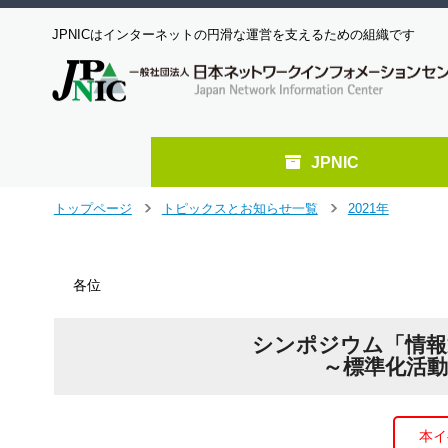
JPNICはインターネットの円滑な運営を支えるための組織です
JPNIC
メ
トップページ
トピックスとお知らせ一覧
2021年
＞
＞
イ
ン
コ
各位
ン
テ
ン
シンポジウム「情報
ツ
～標準化活
へ
ジ
ャ
ン
本イ
プ