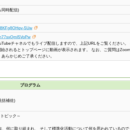
による同時配信)
-4R8KFg8OHqv-5Uw
ldn77sxQmI5VoPw
YouTubeチャネルでもライブ配信しますので、上記URLをご覧ください。
始されるとトップページに動画が表示されます。 なお、ご質問はZoo
ん。 あらかじめご了承ください。
プログラム
統括補佐)
きトピック～
は、何に取り組まれ、 そして標準化活動について何を思われているので