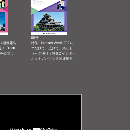
88号
 2024開催報告
特集1 Internet Week 2024～
告 / 「RPKI
つなげて、広げて、楽しも
を公開し
う～ 開幕！ / 特集2 インター
ネットガバナンス関連動向