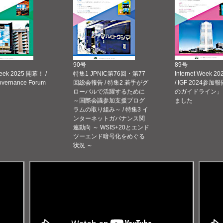
90号
89号
Week 2025 開幕！ /
特集1 JPNIC第76回・第77
Internet Week
Governance Forum
回総会報告 / 特集2 若手がグ
/ IGF 2024参加報
ローバルで活躍するために
のガイドライン」
～国際会議参加支援プログ
ました
ラムの取り組み～ / 特集3 イ
ンターネットガバナンス関
連動向 ～ WSIS+20とエンド
ツーエンド暗号化をめぐる
状況 ～