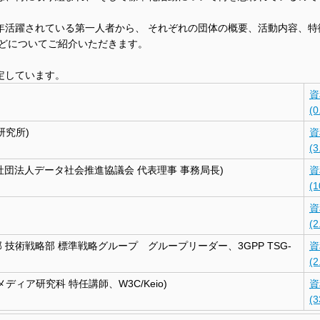
年活躍されている第一人者から、 それぞれの団体の概要、活動内容、特
などについてご紹介いただきます。
定しています。
資
(0
研究所)
資
(3
r、一般社団法人データ社会推進協議会 代表理事 事務局長)
資
(1
資
(2
部 技術戦略部 標準戦略グループ グループリーダー、3GPP TSG-
資
(2
ィア研究科 特任講師、W3C/Keio)
資
(3