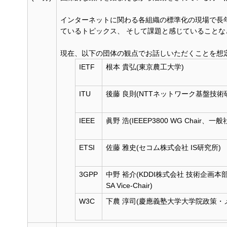
インターネットに関わる各組織の標準化の現場で長
ているトピックス、 そして課題と感じていること
現在、以下の団体の観点でお話しいただくことを想
IETF
根本 貴弘(東京農工大学)
ITU
後藤 良則(NTTネットワーク基盤技術
IEEE
眞野 浩(IEEEP3800 WG Chai
ETSI
佐藤 雅史(セコム株式会社 IS研究所)
3GPP
中野 裕介(KDDI株式会社 技術企画本
SA Vice-Chair)
W3C
下農 淳司(慶應義塾大学大学院政策・メデ