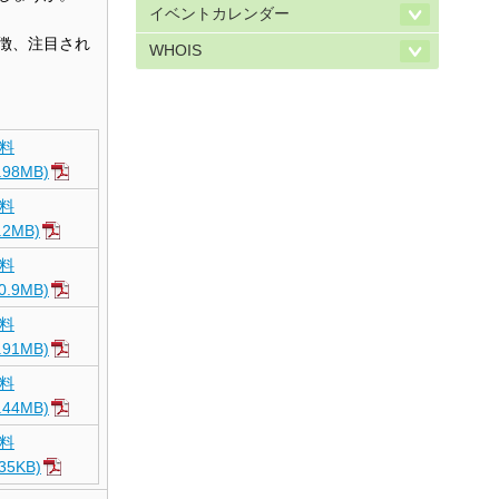
イベントカレンダー
徴、注目され
WHOIS
料
.98MB)
料
.2MB)
料
0.9MB)
料
.91MB)
料
.44MB)
料
35KB)