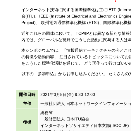
す
インターネット技術に関する国際標準化は主にIETF (Internet
る
合(ITU)、IEEE (Institute of Electrical and Electronics En
Project)、 欧州電気通信標準化機構 (ETSI)、国際標準
近年これらの団体において、 TCP/IPとは異なる新たな
内では、グローバルな視野でこうした活動に関与する人は
本シンポジウムでは、「情報通信アーキテクチャの今とこれ
の特徴や活動内容、 注目されているトピックスについてお
をこうした標準化活動を通じて、 どう形作って行けばいい
以下の「参加申込」からお申し込みください。 たくさんの
開催日時
2021年3月5日(金) 9:30-12:00
主催
一般社団法人 日本ネットワークインフォメーションセ
総務省
一般財団法人 日本ITU協会
後援
インターネットソサイエティ日本支部(ISOC-JP)