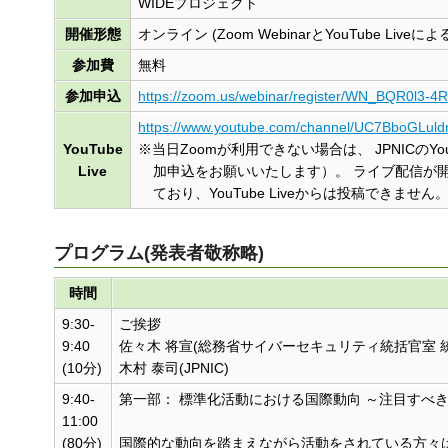
WIDEプロジェクト
開催形態
オンライン (Zoom WebinarとYouTube Live
参加費
無料
参加申込
https://zoom.us/webinar/register/WN_BQR0l3
https://www.youtube.com/channel/UC7BboGLu
YouTube
※当日Zoomが利用できない場合は、 JPNICの
Live
加申込をお願いいたします）。 ライブ配信が開
ており、YouTube Liveからは投稿できませ
プログラム(発表者敬称略)
時間
9:30-
ご挨拶
9:40
佐々木 将宣(総務省サイバーセキュリティ統括官室 
(10分)
木村 泰司(JPNIC)
9:40-
第一部： 標準化活動における国際動向 ～注目すべ
11:00
(80分)
国際的な動向を踏まえながら活動をされている方々