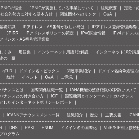
JPNICの理念
JPNICが実施している事業について
組織概要
定款・
反社会的勢力に対する基本方針
関連団体へのリンク
Q&A
の基礎知識
IPアドレス・AS番号が欲しい時は
IPアドレス登録管理業務
JPIRR
IPアドレスポリシーの策定
IPv6関連情報
IPv4アドレ
Pアドレス・AS番号管理業務
しくみ
用語集
インターネット用語1分解説
インターネット10分講
史の一幕
gTLD
ドメイン名トピックス
関連事業紹介
ドメイン名紛争処理方針
統計
イベント
Q&A
ご意見
バナンスとは
国際関係組織一覧
IANA機能の監督権限の移管について
バナンスとの付き合い方
IGF
国際機関とインターネットガバナンス
としたインターネットポリシーレポート
ICANNアナウンスメント一覧
組織紹介
歴史
主要文書
ICA
R
DNS
RPKI
ENUM
ドメイン名の国際化
VoIP/SIP相互
プログラム