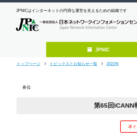
JPNICはインターネットの円滑な運営を支えるための組織です
JPNIC
メ
トップページ
トピックスとお知らせ一覧
2022年
＞
＞
イ
ン
コ
各位
ン
テ
ン
第65回ICA
ツ
へ
ジ
ャ
本イ
ン
プ