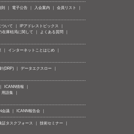
細則
電子公告
入会案内
会員リスト
について
IPアドレストピックス
スの在庫枯渇に関して
よくある質問
座
インターネットことはじめ
(DRP)
データエクスロー
ICANN情報
用語集
NN会議
ICANN報告会
接続検証タスクフォース
技術セミナー