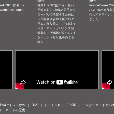
90号
89号
Week 2025 開幕！ /
特集1 JPNIC第76回・第77
Internet Week
Governance Forum
回総会報告 / 特集2 若手がグ
/ IGF 2024参加報
ローバルで活躍するために
のガイドライン」
～国際会議参加支援プログ
ました
ラムの取り組み～ / 特集3 イ
ンターネットガバナンス関
連動向 ～ WSIS+20とエンド
ツーエンド暗号化をめぐる
状況 ～
IPv4アドレス移転
DNS
ドメイン名
JPIRR
インターネットガバ
ターネットの歴史