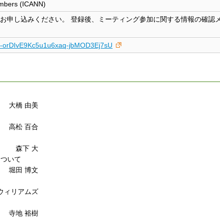
umbers (ICANN)
よりお申し込みください。 登録後、ミーティング参加に関する情報の確認
qde-orDIvE9Kc5u1u6xaq-jbMOD3Ej7sU
大橋 由美
高松 百合
森下 大
について
堀田 博文
ウィリアムズ
寺地 裕樹