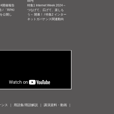
88号
 2024開催報告
特集1 Internet Week 2024～
告 / 「RPKI
つなげて、広げて、楽しも
を公開し
う～ 開幕！ / 特集2 インター
ネットガバナンス関連動向
ナンス
用語集/用語解説
講演資料・動画