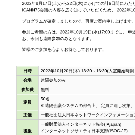
2022年9月17日(土)から22日(木)にかけての計6日
す
ICANN75会議の内容を広く知っていただくため、 2022年1
る
プログラムが確定しましたので、再度ご案内申し上げます
参加ご希望の方は、2022年10月19日(水)17:00まで
お、今回も遠隔参加のみとなります。
皆様のご参加を心よりお待ちしております。
日時
2022年10月20日(木) 13:30～16:30(入室開始時刻 1
会場
遠隔参加のみ
参加費
無料
50名
定員
※遠隔会議システムの都合上、 定員に達し次第
主催
一般社団法人日本ネットワークインフォメーションセ
一般財団法人インターネット協会(IAjapan)
後援
インターネットソサエティ日本支部(ISOC-JP)