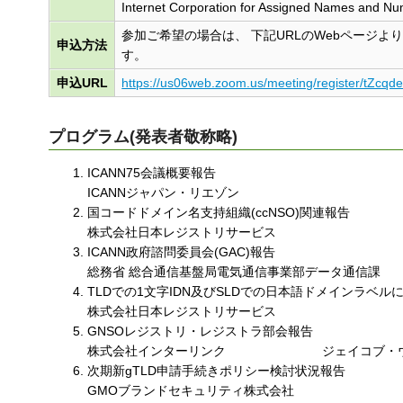
Internet Corporation for Assigned Names and N
参加ご希望の場合は、 下記URLのWebページ
申込方法
す。
申込URL
https://us06web.zoom.us/meeting/register/tZc
プログラム(発表者敬称略)
ICANN75会議概要報告
ICANNジャパン・リエゾン
国コードドメイン名支持組織(ccNSO)関連報告
株式会社日本レジストリサービス
ICANN政府諮問委員会(GAC)報告
総務省 総合通信基盤局電気通信事業部データ通信課
TLDでの1文字IDN及びSLDでの日本語ドメインラベル
株式会社日本レジストリサービス
GNSOレジストリ・レジストラ部会報告
株式会社インターリンク
ジェイコブ・
次期新gTLD申請手続きポリシー検討状況報告
GMOブランドセキュリティ株式会社