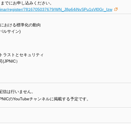
21日までにお申し込みください。
binar/register/7816705037679/WN_J8p64iNvSPu1sVl0Gr_Izw
ーラムにおける標準化の動向
バルサイン)
るトラストとセキュリティ
JPNIC）
配信は行いません。
PNICのYouTubeチャンネルに掲載する予定です。