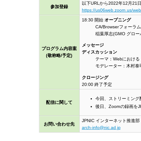
以下URLから2022年12月
参加登録
https://us06web.zoom.us/we
18:30 開始
オープニング
CA/Browserフォ
稲葉厚志(GMO グロー
メッセージ
プログラム内容案
ディスカッション
(敬称略/予定)
テーマ：Webにおけ
モデレーター：木村泰司(
クロージング
20:00 終了予定
今回、ストリーミング
配信に関して
後日、Zoomの録画をJ
JPNIC インターネット推進部
お問い合わせ先
arch-info@nic.ad.jp