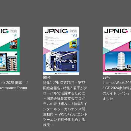
90号
89号
Week 2025 開幕！ /
特集1 JPNIC第76回・第77
Internet Week
Governance Forum
回総会報告 / 特集2 若手がグ
/ IGF 2024参加報
ローバルで活躍するために
のガイドライン」
～国際会議参加支援プログ
ました
ラムの取り組み～ / 特集3 イ
ンターネットガバナンス関
連動向 ～ WSIS+20とエンド
ツーエンド暗号化をめぐる
状況 ～