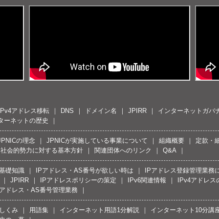
IPv4アドレス移転
DNS
ドメイン名
JPIRR
インターネットガバ
ターネットの歴史
JPNICの理念
JPNICが実施している事業について
組織概要
定款・
反社会的勢力に対する基本方針
関連団体へのリンク
Q&A
の基礎知識
IPアドレス・AS番号が欲しい時は
IPアドレス登録管理業務
JPIRR
IPアドレスポリシーの策定
IPv6関連情報
IPv4アドレ
Pアドレス・AS番号管理業務
しくみ
用語集
インターネット用語1分解説
インターネット10分講