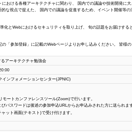
トにおける各種アーキテクチャに関わり、 国内での議論や技術開発に大
横断的な視点で捉えた、 国内での議論を促進するため、イベント開催等の
ructure)の標準化とWebにおけるセキュリティを取り上げ、 旬の話題をお届けす
記の「参加登録」に記載のWebページよりお申し込みください。 皆様
関するアーキテクチャ勉強会
0:00
インフォメーションセンター(JPNIC)
モートカンファレンスツール(Zoom)で行います。
Lおよびパスワードは後述の参加申込URLからお申込みされた方に送られま
チャット画面(テキスト)で受け付けます。