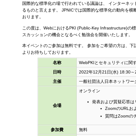
国際的な標準化の場で行われている議論は、 インターネッ
す
るものと言えます。 JPNICでは国際的な標準化の動向を
る
おります。
この度は、WebにおけるPKI (Public-Key Infrast
スカッションの機会となるべく勉強会を開催いたします。
本イベントのご参加は無料です。 参加をご希望の方は、下
よりお待ちしております。
名称
WebPKIとセキュリティに
日時
2022年12月21日(水) 18:30～2
主催
一般社団法人日本ネットワーク
オンライン
発表および質疑応答はリ
会場
ZoomのUR
質問はZoomの
参加費
無料