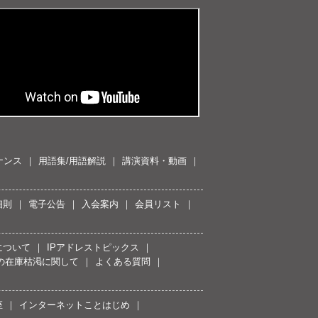
ナンス
用語集/用語解説
講演資料・動画
細則
電子公告
入会案内
会員リスト
について
IPアドレストピックス
スの在庫枯渇に関して
よくある質問
座
インターネットことはじめ