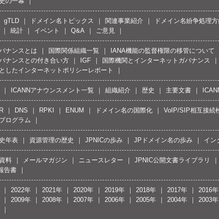
史の一幕
gTLD
ドメイン名トピックス
関連事業紹介
ドメイン名紛争処理方針
統計
イベント
Q&A
ご意見
バナンスとは
国際関係組織一覧
IANA機能の監督権限の移管について
バナンスとの付き合い方
IGF
国際機関とインターネットガバナンス
としたインターネットポリシーレポート
ICANNアナウンスメント一覧
組織紹介
歴史
主要文書
ICA
R
DNS
RPKI
ENUM
ドメイン名の国際化
VoIP/SIP相互
プログラム
史年表
資源管理の歴史
JPNICの歩み
JPドメイン名の歩み
イン
資料
メールマガジン
ニュースレター
JPNIC公開文書ライブラリ
報告書
2022年
2021年
2020年
2019年
2018年
2017年
2016年
2009年
2008年
2007年
2006年
2005年
2004年
2003年