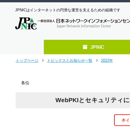
JPNICはインターネットの円滑な運営を支えるための組織です
JPNIC
メ
トップページ
トピックスとお知らせ一覧
2022年
＞
＞
イ
ン
コ
各位
ン
テ
ン
WebPKIとセキュリテ
ツ
へ
ジ
ャ
本イ
ン
プ