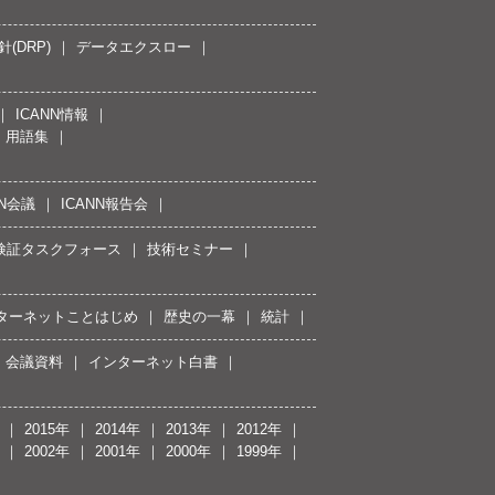
(DRP)
データエクスロー
ICANN情報
用語集
NN会議
ICANN報告会
接続検証タスクフォース
技術セミナー
ターネットことはじめ
歴史の一幕
統計
会議資料
インターネット白書
2015年
2014年
2013年
2012年
2002年
2001年
2000年
1999年