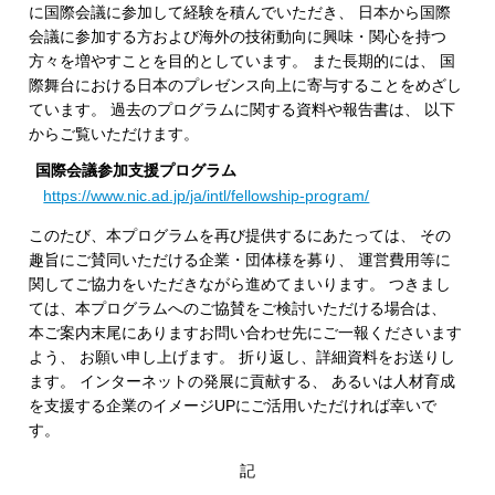
に国際会議に参加して経験を積んでいただき、 日本から国際
会議に参加する方および海外の技術動向に興味・関心を持つ
方々を増やすことを目的としています。 また長期的には、 国
際舞台における日本のプレゼンス向上に寄与することをめざし
ています。 過去のプログラムに関する資料や報告書は、 以下
からご覧いただけます。
国際会議参加支援プログラム
https://www.nic.ad.jp/ja/intl/fellowship-program/
このたび、本プログラムを再び提供するにあたっては、 その
趣旨にご賛同いただける企業・団体様を募り、 運営費用等に
関してご協力をいただきながら進めてまいります。 つきまし
ては、本プログラムへのご協賛をご検討いただける場合は、
本ご案内末尾にありますお問い合わせ先にご一報くださいます
よう、 お願い申し上げます。 折り返し、詳細資料をお送りし
ます。 インターネットの発展に貢献する、 あるいは人材育成
を支援する企業のイメージUPにご活用いただければ幸いで
す。
記