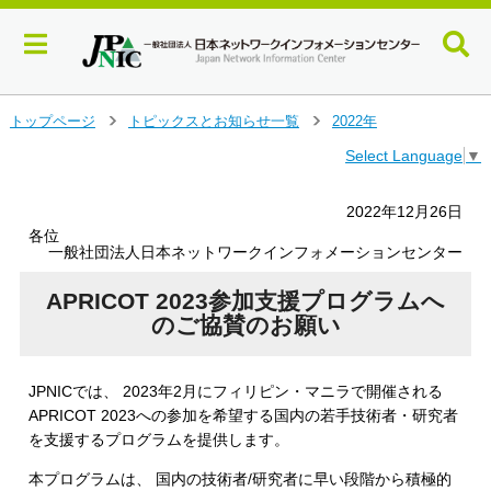
メ
トップページ
トピックスとお知らせ一覧
2022年
＞
＞
イ
Select Language
▼
ン
コ
ン
2022年12月26日
テ
各位
ン
一般社団法人日本ネットワークインフォメーションセンター
ツ
へ
APRICOT 2023参加支援プログラムへ
ジ
のご協賛のお願い
ャ
ン
プ
JPNICでは、 2023年2月にフィリピン・マニラで開催される
す
APRICOT 2023への参加を希望する国内の若手技術者・研究者
る
を支援するプログラムを提供します。
本プログラムは、 国内の技術者/研究者に早い段階から積極的