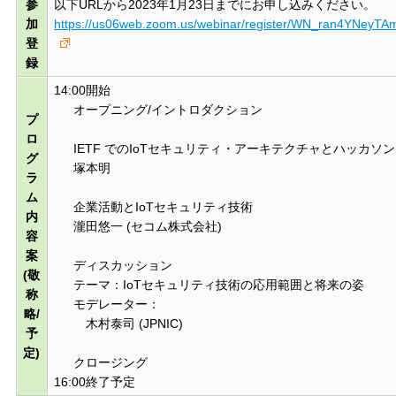
参
以下URLから2023年1月23日までにお申し込みください。
加
https://us06web.zoom.us/webinar/register/WN_ran4YNey
登
録
14:00開始
オープニング/イントロダクション
プ
ロ
IETF でのIoTセキュリティ・アーキテクチャとハッカソン
グ
塚本明
ラ
ム
企業活動とIoTセキュリティ技術
内
瀧田悠一 (セコム株式会社)
容
案
ディスカッション
(敬
テーマ：IoTセキュリティ技術の応用範囲と将来の姿
称
モデレーター：
略/
木村泰司 (JPNIC)
予
定)
クロージング
16:00終了予定