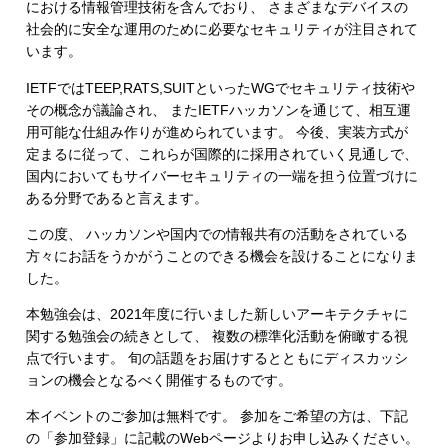
における情報管理技術を含んでおり、 さまざまなデバイスの
社会的に安全な運用のために必要なセキュリティが注目されて
います。
IETFではTEEP,RATS,SUITといったWGでセキュリティ技術や
その概念が議論され、 またIETFハッカソンを通じて、相互運
用可能な仕組み作りが進められています。 今後、実装方式が
定まるに従って、これらが国際的に採用されていく見通しで、
国内においてもサイバーセキュリティの一端を担う位置づけに
ある分野であると言えます。
この度、 ハッカソンや国内での情報共有の活動をされている
方々にお話をうかがうことのできる機会を設けることになりま
した。
本勉強会は、2021年度に行いました新しいアーキテクチャに
関する勉強会の続きとして、 複数の標準化活動を俯瞰する視
点で行います。 旬の話題をお届けするとともにディスカッシ
ョンの機会となるべく開催するものです。
本イベントのご参加は無料です。 参加をご希望の方は、下記
の「参加登録」に記載のWebページよりお申し込みください。