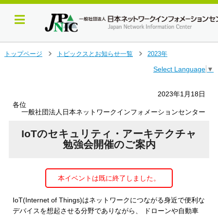
メ
トップページ
トピックスとお知らせ一覧
2023年
＞
＞
イ
Select Language
▼
ン
コ
ン
2023年1月18日
テ
各位
ン
一般社団法人日本ネットワークインフォメーションセンター
ツ
へ
IoTのセキュリティ・アーキテクチャ
ジ
勉強会開催のご案内
ャ
ン
プ
本イベントは既に終了しました。
す
る
IoT(Internet of Things)はネットワークにつながる身近で便利な
デバイスを想起させる分野でありながら、 ドローンや自動車