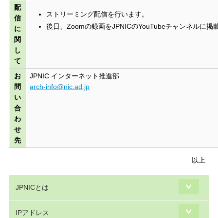
配
ストリーミング配信を行います。
信
後日、Zoomの録画をJPNICのYouTubeチャンネルに
に
関
し
て
お
JPNIC インターネット推進部
問
arch-info@nic.ad.jp
い
合
わ
せ
先
以上
JPNICとは
IPアドレス