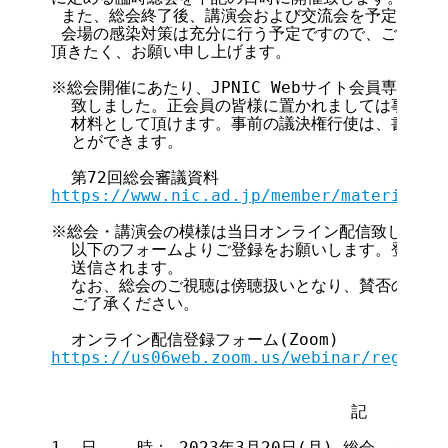
 また、総会終了後、講演会および交流会を予定しており
 会場の感染対策は充分に行う予定ですので、ご多用中
頂きたく、お願い申し上げます。

※総会開催にあたり、JPNIC Webサイト会員専用ペ
  致しました。正会員の皆様に置かれましては事前の議
  材料として頂けます。事前の議決権行使は、書面(郵送
  とができます。

https://www.nic.ad.jp/member/materials/
※総会・講演会の模様は当日オンライン配信致します。
  以下のフォームよりご登録をお願いします。登録後、
  送信されます。

  なお、総会のご視聴は傍聴扱いとなり、賛否の投票及
  ご了承ください。

https://us06web.zoom.us/webinar/registe
                              記

1. 日    時： 2023年3月20日(月) 総会  13:30～