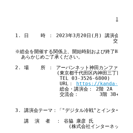
                                  記

1. 日    時 ： 2023年3月20日(月) 講演会15:00
                                 交流会16
※総会を開催する関係上、開始時刻および終了時刻は若
  あらかじめご了承ください。

2. 場    所 ： アーバンネット神田カンファレンス

              (東京都千代田区内神田三丁目6
               TEL 03-3526-6800)

               URL： 
https://kanda-c.jp/
               総会・講演会： 2階 2A

               交流会：       3階 3B+3C

3. 講演会テーマ：「"デジタル冷戦"とインターネット
   講  演  者  ： 谷脇 康彦 氏

                  (株式会社インターネットイ