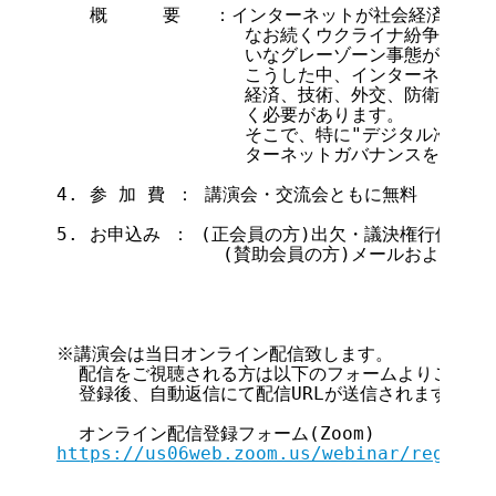
   概     要   ：インターネットが社会経済シス
                 なお続くウクライナ紛争で
                 いなグレーゾーン事態が現実
                 こうした中、インターネッ
                 経済、技術、外交、防衛な
                 く必要があります。

                 そこで、特に"デジタル冷戦
                 ターネットガバナンスを巡
4. 参 加 費 ： 講演会・交流会ともに無料

5. お申込み ： (正会員の方)出欠・議決権行使WEB、
               (賛助会員の方)メールおよびFAX

※講演会は当日オンライン配信致します。

  配信をご視聴される方は以下のフォームよりご登録を
  登録後、自動返信にて配信URLが送信されます。

https://us06web.zoom.us/webinar/registe