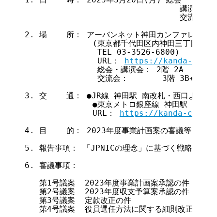
                                講演会15:
                                交流会16:
2. 場    所： アーバンネット神田カンファレンス

              (東京都千代田区内神田三丁目6
               TEL 03-3526-6800)

               URL： 
https://kanda-c.jp/
               総会・講演会： 2階 2A

               交流会：       3階 3B+3C

3. 交    通： ●JR線 神田駅 南改札・西口より徒歩
              ●東京メトロ銀座線 神田駅 1番出
              URL： 
https://kanda-c.jp/a
4. 目    的： 2023年度事業計画案の審議等

5. 報告事項： 「JPNICの理念」に基づく戦略的取り
6. 審議事項：

   第1号議案  2023年度事業計画案承認の件

   第2号議案  2023年度収支予算案承認の件

   第3号議案  定款改正の件

   第4号議案  役員選任方法に関する細則改正の件
