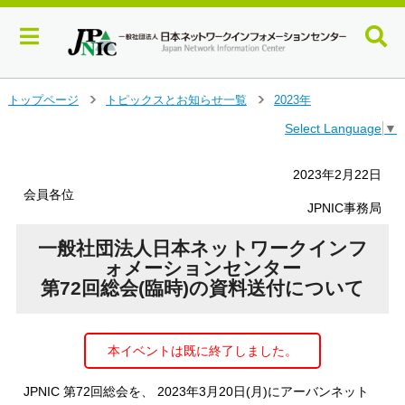
メ
トップページ
トピックスとお知らせ一覧
2023年
＞
＞
イ
Select Language
▼
ン
コ
ン
2023年2月22日
テ
会員各位
ン
JPNIC事務局
ツ
へ
一般社団法人日本ネットワークインフ
ジ
ォメーションセンター
ャ
第72回総会(臨時)の資料送付について
ン
プ
す
本イベントは既に終了しました。
る
JPNIC 第72回総会を、 2023年3月20日(月)にアーバンネット