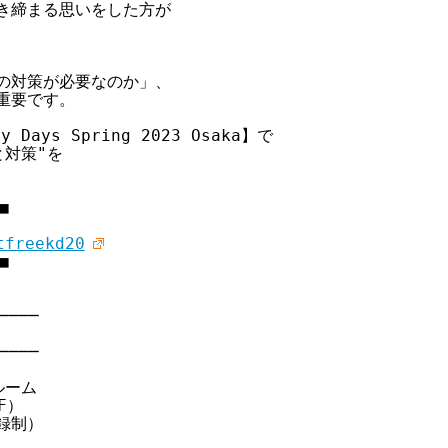
き締まる思いをした方が

の対策が必要なのか」、

要です。

ys Spring 2023 Osaka】で

対策"を





tfreekd20


───

───

ーム

）

制）
