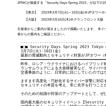
JPNICが後援する「Security Days Spring 2023」が
す
る
【東京】
2023年3月7日(火)～10日(金)＠JPタワ
【大阪】
2023年3月16日(木)＠グランフロント大阪
主催者からご案内が届きましたので掲載いたします。 本イ
者からの案内をご確認ください。
------------------------------------
■□■ Security Days Spring 2023 Tokyo ■
3月7日(火)-10日(金)

最新の脅威動向とセキュリティ対策がJPタワー（KI
━━━━━━━━━━━━━━━━━━━━━━━━━━━━━━━━━━━━━
昨年、ロシア・ウクライナにおけるハイブリッド戦、
ランサムウェアによる大規模被害など、サイバー攻
交通事故のように、日常的に目にしていたのではな
ますます高度化・巧妙化するサイバー攻撃に対応す
セキュリティの本質を考え、常に先手を打つことが
そのための知識や対策のアップデートとして、ぜひ
国内最大級のセキュリティイベント【Security Days