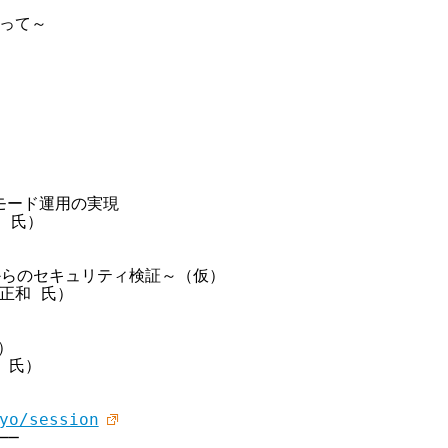
って～

ード運用の実現

氏）

らのセキュリティ検証～（仮）

正和 氏）



氏）

yo/session
─
