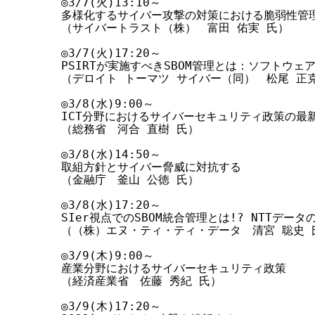
◎3/7(火)13:10～

多様化するサイバー攻撃の対策における脆弱性管理
（サイバートラスト（株）　富田 佑実 氏）

◎3/7(火)17:20～

PSIRTが実施すべきSBOM管理とは：ソフトウェア
（デロイト トーマツ サイバー（同）　松尾 正克
◎3/8(水)9:00～

ICT分野におけるサイバーセキュリティ政策の最新
（総務省　河合 直樹 氏）

◎3/8(水)14:50～

取組方針とサイバー脅威に対抗する

（金融庁　釜山 公徳 氏）

◎3/8(水)17:20～

SIer視点でのSBOM統合管理とは!? NTTデータの
（（株）エヌ・ティ・ティ・データ　清宮 聡史 氏
◎3/9(木)9:00～

産業分野におけるサイバーセキュリティ政策

（経済産業省　佐藤 秀紀 氏）

◎3/9(木)17:20～
