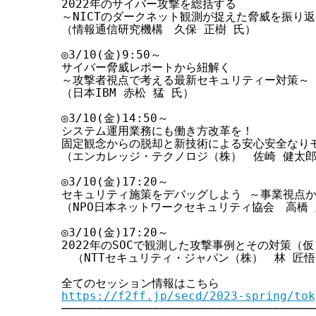
2022年のサイバー攻撃を総括する

～NICTのダークネット観測が捉えた脅威を振り返
（情報通信研究機構　久保 正樹 氏）

◎3/10(金)9:50～

サイバー脅威レポートから紐解く

～攻撃者視点で考える最新セキュリティー対策～

（日本IBM 赤松 猛 氏）

◎3/10(金)14:50～

システム運用業務にも働き方改革を！

固定観念からの脱却と新技術による安心安全なりモ
（エンカレッジ・テクノロジ（株）　佐崎 健太郎 
◎3/10(金)17:20～

セキュリティ施策をデバッグしよう ～事業視点か
（NPO日本ネットワークセキュリティ協会　高橋 
◎3/10(金)17:20～

2022年のSOCで観測した攻撃事例とその対策（仮）
　（NTTセキュリティ・ジャパン（株）　林 匠悟 
https://f2ff.jp/secd/2023-spring/tok
─────────────────────────────────────