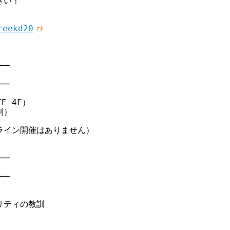
い！

reekd20
─

─

 4F）

）

イン開催はありません）

─

─

ティの教訓
