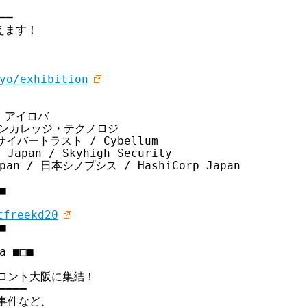
─

ます！

yo/exhibition
 アイロバ

エンカレッジ・テクノロジ

サイバートラスト / Cybellum

an / Skyhigh Security

Japan / 日本シノプシス / HashiCorp Japan





tfreekd20


 ■□■

ロント大阪に集結！

━━━

件など、
