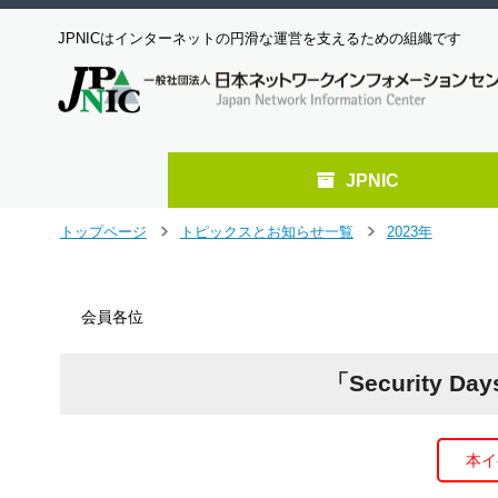
JPNICはインターネットの円滑な運営を支えるための組織です
JPNIC
メ
トップページ
トピックスとお知らせ一覧
2023年
＞
＞
イ
ン
コ
会員各位
ン
テ
ン
「Security D
ツ
へ
ジ
ャ
本イ
ン
プ