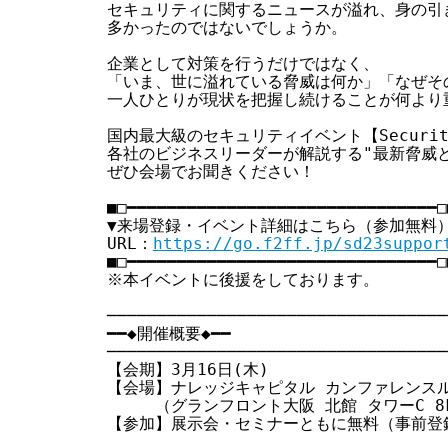
  セキュリティに関するニュースが溢れ、身の引
  多かったのではないでしょうか。

  企業として対策を行うだけではなく、

  「いま、世に溢れている脅威は何か」「なぜそ
  一人ひとりが現状を把握し続けることが何より重
  国内最大級のセキュリティイベント【Security Da
  各社のビジネスリーダーが解説する"最新脅威と
  ぜひ会場でお聞きください！

  ■□━━━━━━━━━━━━━━━━━━━━━━━━━━━━━━━□■
  ▼来場登録・イベント詳細はこちら（参加無料）
  URL：
https://go.f2ff.jp/sd23suppor
  ■□━━━━━━━━━━━━━━━━━━━━━━━━━━━━━━━□■
  ※本イベントに後援をしております。

  ───────────────────────────────────
  ━━◆開催概要◆━━

  ───────────────────────────────────
  【会期】3月16日(木)

  【会場】ナレッジキャピタル カンファレンスル
  　　　（グランフロント大阪 北館 タワーC 8F
  【参加】展示会・セミナーともに無料（事前登録