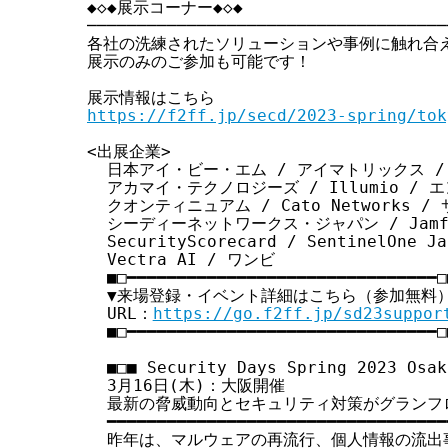
◆◇◆展示コーナー◆◇◆

─────────────────────────────────────
各社の洗練されたソリューションや事例に触れ合え
展示のみのご参加も可能です！

https://f2ff.jp/secd/2023-spring/tok
<出展企業>

  日本アイ・ビー・エム / アイマトリックス /
  アカマイ・テクノロジーズ / Illumio / 
  クオンティニュアム / Cato Networks / 
  シーディーネットワークス・ジャパン / Jamf Jap
  SecurityScorecard / SentinelOne 
  Vectra AI / ワンビ

  ■□━━━━━━━━━━━━━━━━━━━━━━━━━━━━━━━□■
  ▼来場登録・イベント詳細はこちら（参加無料）
  URL：
https://go.f2ff.jp/sd23suppor
  ■□━━━━━━━━━━━━━━━━━━━━━━━━━━━━━━━□■
  ■□■ Security Days Spring 2023 Osaka
  3月16日(木)：大阪開催

  最新の脅威動向とセキュリティ対策がグランフ
  ━━━━━━━━━━━━━━━━━━━━━━━━━━━━━━━━━━━
  昨年は、マルウェアの再流行、個人情報の流出事