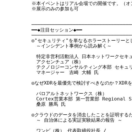
  ※本イベントはリアル会場での開催です。（オ
  ※展示のみの参加も可

  ───────────────────────────────────
  ━━◆注目セッション◆━━

  ───────────────────────────────────
  ◎"セキュリティ"を単なるホラーストーリーと
  　～インシデント事例から読み解く～

  　特定非営利活動法人 日本ネットワークセキュ
  　アクセンチュア（株）

  　テクノロジーコンサルティング本部 セキュ
  　マネージャー　吉崎 大輔 氏

  ◎なぜXDRを最優先で検討すべきなのか？XDR
  　パロアルトネットワークス（株）

  　Cortex営業本部 第一営業部 Regional Sal
  　桑原 勝馬 氏

  ◎クラウドのデータを消去したことを証明するた
  　～ 自治体による実証実験結果の報告 ～

  　ワンビ（株） 代表取締役社長 /
