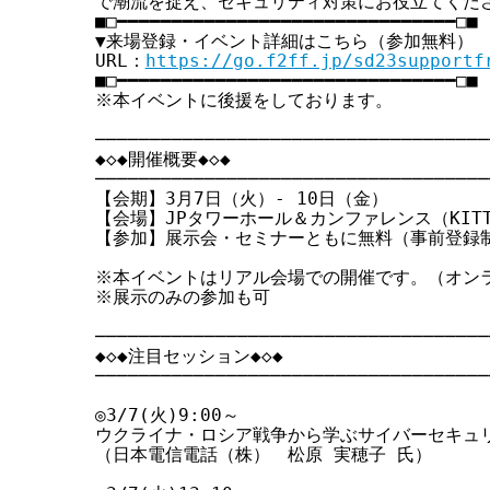
で潮流を捉え、セキュリティ対策にお役立てくださ
■□━━━━━━━━━━━━━━━━━━━━━━━━━━━━━━━□■

▼来場登録・イベント詳細はこちら（参加無料）

URL：
https://go.f2ff.jp/sd23supportf
■□━━━━━━━━━━━━━━━━━━━━━━━━━━━━━━━□■

※本イベントに後援をしております。

─────────────────────────────────────
◆◇◆開催概要◆◇◆

─────────────────────────────────────
【会期】3月7日（火）- 10日（金）

【会場】JPタワーホール＆カンファレンス（KITTE
【参加】展示会・セミナーともに無料（事前登録制
※本イベントはリアル会場での開催です。（オンラ
※展示のみの参加も可

─────────────────────────────────────
◆◇◆注目セッション◆◇◆

─────────────────────────────────────
◎3/7(火)9:00～

ウクライナ・ロシア戦争から学ぶサイバーセキュリ
（日本電信電話（株）　松原 実穂子 氏）
