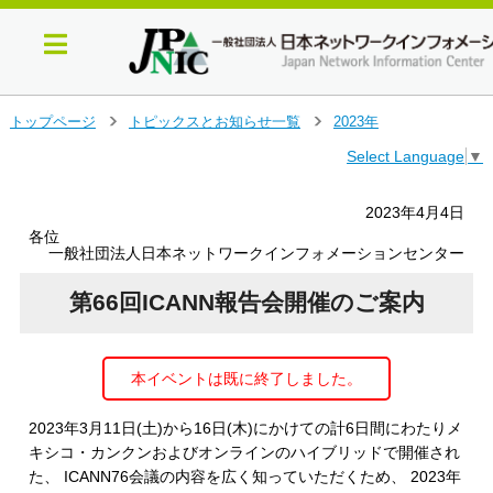
メ
トップページ
トピックスとお知らせ一覧
2023年
＞
＞
イ
Select Language
▼
ン
コ
ン
2023年4月4日
テ
各位
ン
一般社団法人日本ネットワークインフォメーションセンター
ツ
へ
第66回ICANN報告会開催のご案内
ジ
ャ
ン
本イベントは既に終了しました。
プ
す
る
2023年3月11日(土)から16日(木)にかけての計6日間にわたりメ
キシコ・カンクンおよびオンラインのハイブリッドで開催され
た、 ICANN76会議の内容を広く知っていただくため、 2023年