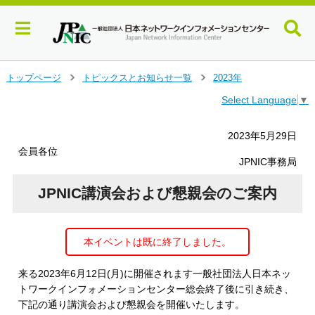
メ
トップページ
トピックスとお知らせ一覧
2023年
＞
＞
イ
Select Language
▼
ン
コ
ン
2023年5月29日
テ
会員各位
ン
JPNIC事務局
ツ
へ
JPNIC講演会および懇親会のご案内
ジ
ャ
ン
本イベントは既に終了しました。
プ
す
る
来る2023年6月12日(月)に開催されます一般社団法人日本ネッ
トワークインフォメーションセンター総会終了後に引き続き、
下記の通り講演会および懇親会を開催いたします。