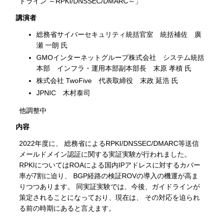
ドライン ～RPKI/DNSSEC/DMARC～」
講演者
総務省サイバーセキュリティ統括官室 統括補佐 廣
瀬 一朗 氏
GMOインターネットグループ株式会社 システム統括
本部 インフラ・運用本部副本部長 末原 孝積 氏
株式会社 TwoFive 代表取締役 末政 延浩 氏
JPNIC 木村泰司
他調整中
内容
2022年度に、 総務省によるRPKI/DNSSEC/DMARC等送信
メールドメイン認証に関する実証実験が行われました。
RPKIについてはROAによる国内IPアドレスに対するカバー
率が7割に迫り、 BGP経路の検証ROVの導入の機運が高ま
りつつあります。 同実証実験では、今後、ガイドラインが
策定されることになっており、現在は、 その対応を迫られ
る前の時期にあると言えます。