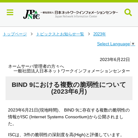
メ
トップページ
トピックスとお知らせ一覧
2023年
＞
＞
イ
Select Language
▼
ン
コ
ン
2023年6月22日
テ
ネームサーバ管理者の方々へ
ン
一般社団法人日本ネットワークインフォメーションセンター
ツ
へ
BIND 9における複数の脆弱性について
ジ
(2023年6月)
ャ
ン
プ
2023年6月21日(現地時間)、 BIND 9に存在する複数の脆弱性の
す
情報がISC (Internet Systems Consortium)から公開されまし
る
た。
ISCは、3件の脆弱性の深刻度を高(High)と評価しています。