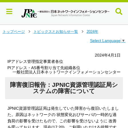
メ
トップページ
トピックスとお知らせ一覧
2024年
＞
＞
イ
Select Language
▼
ン
コ
ン
2024年4月1日
テ
IPアドレス管理指定事業者各位
ン
PIアドレス・AS番号割り当て先組織各位
ツ
一般社団法人日本ネットワークインフォメーションセンター
へ
ジ
障害復旧報告：JPNIC資源管理認証局シ
ャ
ステムの障害について
ン
プ
す
JPNIC資源管理認証局は発生していた障害から復旧いたしまし
る
た。原因はネットワークの 状態変化おびサーバの一時的な過
負荷の影響を受けたもので、この影響を受けないように 改善
を図っております。現在(17:20)、ご利用いただける状態です