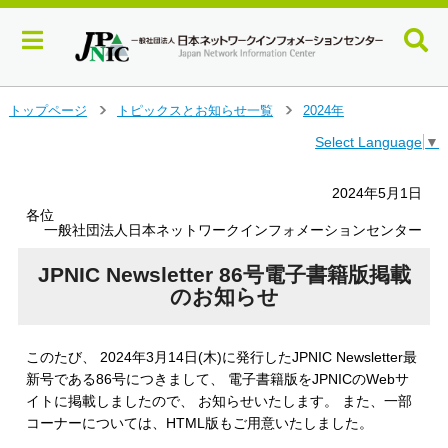
メ
トップページ
トピックスとお知らせ一覧
2024年
＞
＞
イ
Select Language
▼
ン
コ
ン
2024年5月1日
テ
各位
ン
一般社団法人日本ネットワークインフォメーションセンター
ツ
へ
JPNIC Newsletter 86号電子書籍版掲載
ジ
のお知らせ
ャ
ン
プ
このたび、 2024年3月14日(木)に発行したJPNIC Newsletter最
す
新号である86号につきまして、 電子書籍版をJPNICのWebサ
る
イトに掲載しましたので、 お知らせいたします。 また、一部
コーナーについては、HTML版もご用意いたしました。