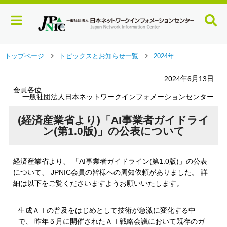
メ
トップページ
トピックスとお知らせ一覧
2024年
＞
＞
イ
ン
2024年6月13日
コ
会員各位
ン
一般社団法人日本ネットワークインフォメーションセンター
テ
ン
(経済産業省より)「AI事業者ガイドライ
ツ
ン(第1.0版)」の公表について
へ
ジ
ャ
経済産業省より、 「AI事業者ガイドライン(第1.0版)」の公表
ン
について、 JPNIC会員の皆様への周知依頼がありました。 詳
プ
細は以下をご覧くださいますようお願いいたします。
す
る
生成ＡＩの普及をはじめとして技術が急激に変化する中
で、 昨年５月に開催されたＡＩ戦略会議において既存のガ