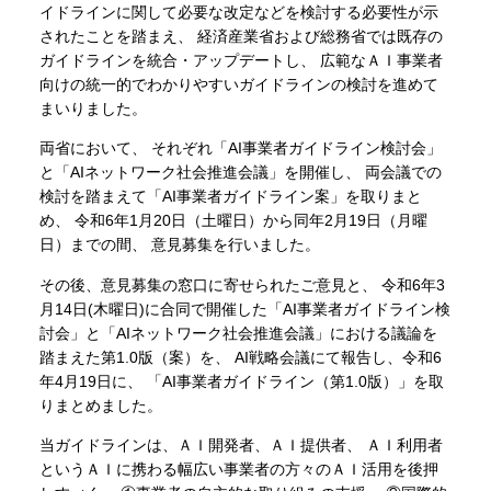
イドラインに関して必要な改定などを検討する必要性が示
されたことを踏まえ、 経済産業省および総務省では既存の
ガイドラインを統合・アップデートし、 広範なＡＩ事業者
向けの統一的でわかりやすいガイドラインの検討を進めて
まいりました。
両省において、 それぞれ「AI事業者ガイドライン検討会」
と「AIネットワーク社会推進会議」を開催し、 両会議での
検討を踏まえて「AI事業者ガイドライン案」を取りまと
め、 令和6年1月20日（土曜日）から同年2月19日（月曜
日）までの間、 意見募集を行いました。
その後、意見募集の窓口に寄せられたご意見と、 令和6年3
月14日(木曜日)に合同で開催した「AI事業者ガイドライン検
討会」と「AIネットワーク社会推進会議」における議論を
踏まえた第1.0版（案）を、 AI戦略会議にて報告し、令和6
年4月19日に、 「AI事業者ガイドライン（第1.0版）」を取
りまとめました。
当ガイドラインは、ＡＩ開発者、ＡＩ提供者、 ＡＩ利用者
というＡＩに携わる幅広い事業者の方々のＡＩ活用を後押