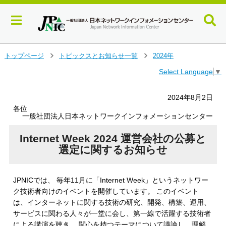
メ
トップページ
トピックスとお知らせ一覧
2024年
＞
＞
イ
Select Language
▼
ン
コ
ン
2024年8月2日
テ
各位
ン
一般社団法人日本ネットワークインフォメーションセンター
ツ
へ
Internet Week 2024 運営会社の公募と
ジ
選定に関するお知らせ
ャ
ン
プ
JPNICでは、 毎年11月に「Internet Week」というネットワー
す
ク技術者向けのイベントを開催しています。 このイベント
る
は、インターネットに関する技術の研究、開発、構築、運用、
サービスに関わる人々が一堂に会し、第一線で活躍する技術者
による講演を聴き、 関心を持つテーマについて議論し、理解