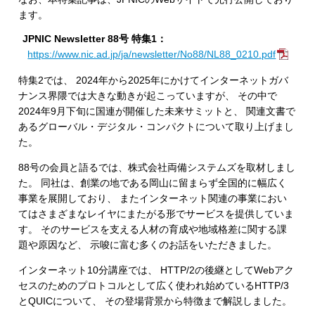
ます。
JPNIC Newsletter 88号 特集1：
https://www.nic.ad.jp/ja/newsletter/No88/NL88_0210.pdf
特集2では、 2024年から2025年にかけてインターネットガバ
ナンス界隈では大きな動きが起こっていますが、 その中で
2024年9月下旬に国連が開催した未来サミットと、 関連文書で
あるグローバル・デジタル・コンパクトについて取り上げまし
た。
88号の会員と語るでは、株式会社両備システムズを取材しまし
た。 同社は、創業の地である岡山に留まらず全国的に幅広く
事業を展開しており、 またインターネット関連の事業におい
てはさまざまなレイヤにまたがる形でサービスを提供していま
す。 そのサービスを支える人材の育成や地域格差に関する課
題や原因など、 示唆に富む多くのお話をいただきました。
インターネット10分講座では、 HTTP/2の後継としてWebアク
セスのためのプロトコルとして広く使われ始めているHTTP/3
とQUICについて、 その登場背景から特徴まで解説しました。