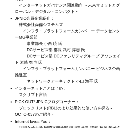
インターネットガバナンス関連動向 ～未来サミットとグ
ローバル・デジタル・コンパクト～
JPNIC会員企業紹介：
株式会社両備システムズ
インフラ・プラットフォームカンパニー データセンタ
ーMG事業部
事業部長 小西 暁 氏
DCサービス部 部長 武村 淳志 氏
DCサービス部 DCファシリティグループ アソシエイ
ト 岩崎 智也 氏
インフラ・プラットフォームカンパニー ビジネス企画
推進室
ネットワークアーキテクト 小山 海平 氏
インターネットことはじめ：
スクリプト言語
PICK OUT! JPNICブログコーナー：
ブロックリスト(RBL)のより効果的な使い方を探る -
OCTO-037のご紹介 -
Internet loves You：
福岡女子大学 国際文理学部 環境科学科 講師 神屋 郁子さ