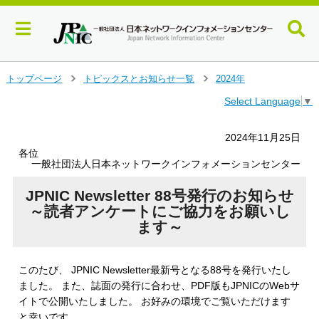
メ
トップページ
トピックスとお知らせ一覧
2024年
＞
＞
イ
Select Language
▼
ン
コ
ン
2024年11月25日
テ
各位
ン
一般社団法人日本ネットワークインフォメーションセンター
ツ
へ
JPNIC Newsletter 88号発行のお知らせ
ジ
～読者アンケートにご協力をお願いし
ャ
ます～
ン
プ
す
このたび、 JPNIC Newsletter最新号となる88号を発行いたし
る
ました。 また、誌面の発行に合わせ、PDF版もJPNICのWebサ
イトで公開いたしました。 お好みの環境でご覧いただけます
と幸いです。