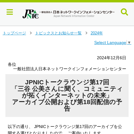
メ
トップページ
トピックスとお知らせ一覧
2024年
＞
＞
イ
Select Language
▼
ン
コ
ン
2024年12月6日
テ
各位
ン
一般社団法人日本ネットワークインフォメーションセンター
ツ
へ
JPNICトークラウンジ第17回
ジ
「三谷 公美さんに聞く、コミュニティ
ャ
が拓くインターネットの未来」
ン
アーカイブ公開および第18回配信の予
プ
告
す
る
以下の通り、 JPNICトークラウンジ第17回のアーカイブを公
開する運びとなりましたので、 ご案内いたします。