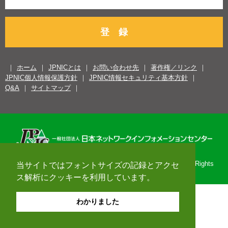
登 録
ホーム
JPNICとは
お問い合わせ先
著作権／リンク
JPNIC個人情報保護方針
JPNIC情報セキュリティ基本方針
Q&A
サイトマップ
Copyright© 1996-2026 Japan Network Information Center. All Rights
当サイトではフォントサイズの記録とアクセ
Reserved.
ス解析にクッキーを利用しています。
わかりました